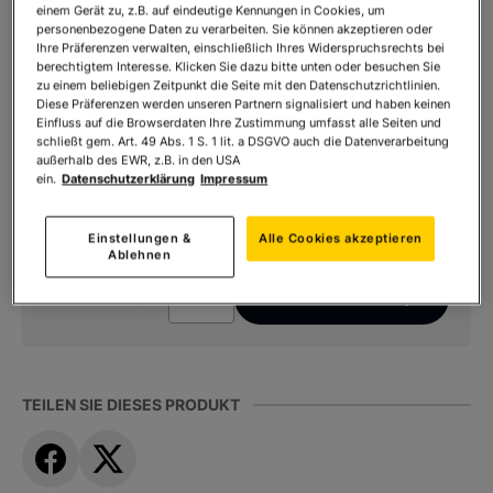
einem Gerät zu, z.B. auf eindeutige Kennungen in Cookies, um
personenbezogene Daten zu verarbeiten. Sie können akzeptieren oder
Bernsteincollier "Gold des Meeres"
Ihre Präferenzen verwalten, einschließlich Ihres Widerspruchsrechts bei
berechtigtem Interesse. Klicken Sie dazu bitte unten oder besuchen Sie
zu einem beliebigen Zeitpunkt die Seite mit den Datenschutzrichtlinien.
Art.Nr.:
902052
Diese Präferenzen werden unseren Partnern signalisiert und haben keinen
Sofort lieferbar
Einfluss auf die Browserdaten Ihre Zustimmung umfasst alle Seiten und
schließt gem. Art. 49 Abs. 1 S. 1 lit. a DSGVO auch die Datenverarbeitung
außerhalb des EWR, z.B. in den USA
ein.
Datenschutzerklärung
Impressum
Ihr Preis:
340,00 €
*
* inkl. MwSt. zzgl.
Versandkosten
Einstellungen &
Alle Cookies akzeptieren
Ablehnen
Anzahl:
In den Warenkorb
TEILEN SIE DIESES PRODUKT