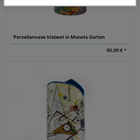
Porzellanvase Irisbeet in Monets Garten
95,00 € *