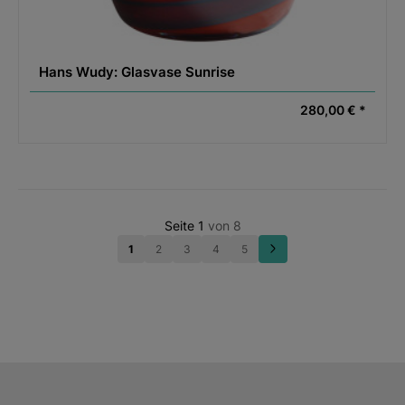
Hans Wudy: Glasvase Sunrise
280,00 € *
Seite 1
von 8
1
2
3
4
5