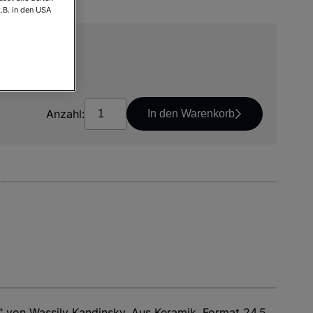
.B. in den USA
osten
Anzahl:
In den Warenkorb
 von Wassily Kandinsky. Aus Keramik. Format 24,5