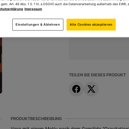
 gem. Art. 49 Abs. 1 S. 1 lit. a DSGVO auch die Datenverarbeitung außerhalb des EWR, z
chutzerklärung
Impressum
Ihr Preis:
88,00 €
*
Einstellungen & Ablehnen
Alle Cookies akzeptieren
* inkl. MwSt. zzgl.
Versandk
TEILEN SIE DIESES PRODUKT
PRODUKTBESCHREIBUNG
Vase mit einem Motiv nach dem Gemälde "Gravitation"