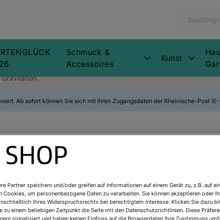
RTENGLÜCK
Schmuck &
Hau
Kunst
26
Accessoires
Gar
 Gravitation
ssert. Ab sofort können Sie sich mit ihren Zugangsdaten der Rheinische-Post (
Wassily Kandi
Gravitation
re Partner speichern und/oder greifen auf Informationen auf einem Gerät zu, z.B. auf ei
n Cookies, um personenbezogene Daten zu verarbeiten. Sie können akzeptieren oder Ih
Art.Nr.:
912402
inschließlich Ihres Widerspruchsrechts bei berechtigtem Interesse. Klicken Sie dazu bi
 zu einem beliebigen Zeitpunkt die Seite mit den Datenschutzrichtlinien. Diese Präfe
Sofort lieferbar
nern signalisiert und haben keinen Einfluss auf die Browserdaten Ihre Zustimmung umfa