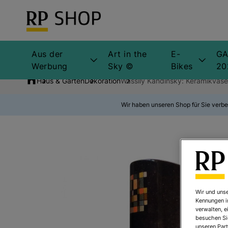
Aus der
Art in the
E-
GA
Werbung
Sky ©
Bikes
20
Haus & Garten
Dekoration
Wassily Kandinsky: Keramikvase
Wir haben unseren Shop für Sie verbe
Wir und unse
Kennungen i
verwalten, e
besuchen Sie
unseren Part