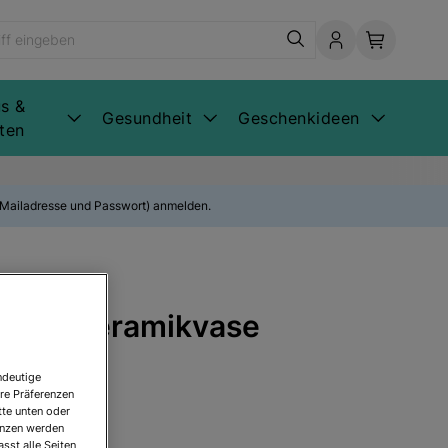
s &
Gesundheit
Geschenkideen
ten
E-Mailadresse und Passwort) anmelden.
nsky: Keramikvase
ndeutige
re Präferenzen
tte unten oder
renzen werden
sst alle Seiten