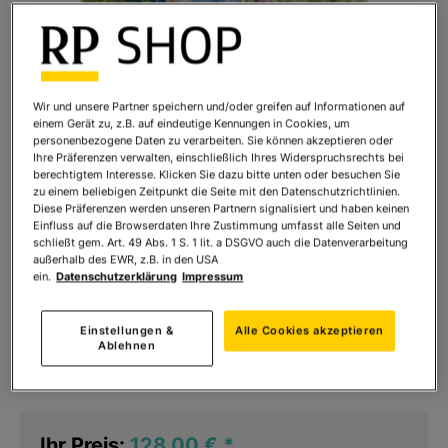
Wir und unsere Partner speichern und/oder greifen auf Informationen auf
einem Gerät zu, z.B. auf eindeutige Kennungen in Cookies, um
personenbezogene Daten zu verarbeiten. Sie können akzeptieren oder
Ihre Präferenzen verwalten, einschließlich Ihres Widerspruchsrechts bei
berechtigtem Interesse. Klicken Sie dazu bitte unten oder besuchen Sie
zu einem beliebigen Zeitpunkt die Seite mit den Datenschutzrichtlinien.
Diese Präferenzen werden unseren Partnern signalisiert und haben keinen
Einfluss auf die Browserdaten Ihre Zustimmung umfasst alle Seiten und
schließt gem. Art. 49 Abs. 1 S. 1 lit. a DSGVO auch die Datenverarbeitung
außerhalb des EWR, z.B. in den USA
ein.
Datenschutzerklärung
Impressum
Chagall: Der Wartende unter
Blumenstrauß
Einstellungen &
Alle Cookies akzeptieren
Ablehnen
Art.Nr.:
5451020
Sofort lieferbar
Ihr Preis:
128,00 €
*