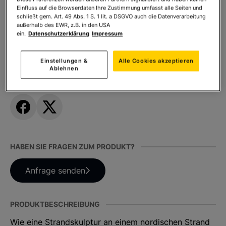
Einfluss auf die Browserdaten Ihre Zustimmung umfasst alle Seiten und
schließt gem. Art. 49 Abs. 1 S. 1 lit. a DSGVO auch die Datenverarbeitung
außerhalb des EWR, z.B. in den USA
Anzahl:
In den Warenkorb
ein.
Datenschutzerklärung
Impressum
Einstellungen &
Alle Cookies akzeptieren
Ablehnen
TEILEN SIE DIESES PRODUKT
HABEN SIE FRAGEN ZUM PRODUKT?
Anfrage senden
PRODUKTBESCHREIBUNG
Wie eine Strandskulptur an einem nordischen Strand