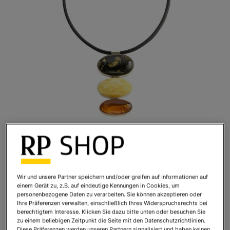
Bernsteincollier Strandspaziergang
Art.Nr.:
892011
Wir und unsere Partner speichern und/oder greifen auf Informationen auf
Sofort lieferbar
einem Gerät zu, z.B. auf eindeutige Kennungen in Cookies, um
personenbezogene Daten zu verarbeiten. Sie können akzeptieren oder
Ihre Präferenzen verwalten, einschließlich Ihres Widerspruchsrechts bei
berechtigtem Interesse. Klicken Sie dazu bitte unten oder besuchen Sie
Ihr Preis:
315,00 €
*
zu einem beliebigen Zeitpunkt die Seite mit den Datenschutzrichtlinien.
* inkl. MwSt. zzgl.
Versandkosten
Diese Präferenzen werden unseren Partnern signalisiert und haben keinen