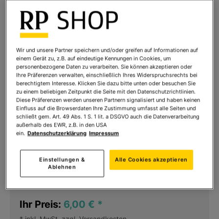
Wir und unsere Partner speichern und/oder greifen auf Informationen auf
einem Gerät zu, z.B. auf eindeutige Kennungen in Cookies, um
personenbezogene Daten zu verarbeiten. Sie können akzeptieren oder
Ihre Präferenzen verwalten, einschließlich Ihres Widerspruchsrechts bei
berechtigtem Interesse. Klicken Sie dazu bitte unten oder besuchen Sie
zu einem beliebigen Zeitpunkt die Seite mit den Datenschutzrichtlinien.
Diese Präferenzen werden unseren Partnern signalisiert und haben keinen
Einfluss auf die Browserdaten Ihre Zustimmung umfasst alle Seiten und
schließt gem. Art. 49 Abs. 1 S. 1 lit. a DSGVO auch die Datenverarbeitung
außerhalb des EWR, z.B. in den USA
ein.
Datenschutzerklärung
Impressum
1895 Fortuna - Ausgabe 2022/2023
Art.Nr.:
5451525
Einstellungen &
Alle Cookies akzeptieren
Ablehnen
Sofort lieferbar
Ihr Preis:
6,00 €
*
* inkl. MwSt. zzgl.
Versandkosten