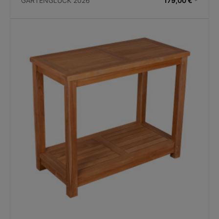
GARTENGLÜCK 2026
179,00 € *
• Ideal für kleine Hände
• Praktischer Verschluss mit einfacher Handhabung
• Ermüdungsfreies und bequemes arbeiten durch
PVC-ummantelte Kälteschutzgriffe
• 5 Jahre Garantie (außer Verschleißteile)
Angaben zur Produktsicherheit:
Hersteller:
Garten Primus GmbH
Karl-Heinz-Beckurts-Straße 13
52428 Jülich
E-Mail: info@garten-primus.de