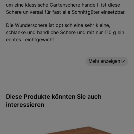
um eine klassische Gartenschere handelt, ist diese
Schere universal für fast alle Schnittgüter einsetzbar.
Die Wunderschere ist optisch eine sehr kleine,
schlanke und handliche Schere und mit nur 110 g ein
echtes Leichtgewicht.
Die Schneiden sind in einem mehrstufigen
aufwendigen Verfahren gehärtet, wie es schon seit
Mehr anzeigen
hunderten von Jahren bei der Herstellung von
hochwertigen Messern üblich ist. Hierin besteht auch
die Grundlage, dass diese handliche Schere nicht nur
bei Winzern oder im Floristikbereich fester
Bestandteil ist, sondern auch als Universalschere im
Diese Produkte könnten Sie auch
Haushalt und in der „Werkzeugkiste“ zu finden ist.
interessieren
Durch die spezielle Härtung der Kling ist auch das
Schneiden von dünnen Drähten und anderen
Bindematerialien problemlos möglich.