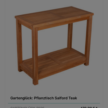
ausprobieren.
Der Körper dieser Qualitätsschere ist ergonomisch
geformt und mit Kälteschutzgriffen aus rutschfesten
PVC-Schrumpfschläuchen überzogen. Die Feder
wurde zudem verankert, sodass diese nicht
rausspringen kann.
• Klingen aus unlegierten Hartstähle und mehrfach
gehärtet
• Schlanke, extra leichte und handliche Schere
• Speziell zum Ernten von Früchten, trimmen von
Knospen, Schneiden von Gemüse, dünnen Ästen und
Schnittblumen geeignet
• Dünner Blumendraht und andere Bindematerialien
Gartenglück: Pflanztisch Salford Teak
lassen sich problemlos schneiden