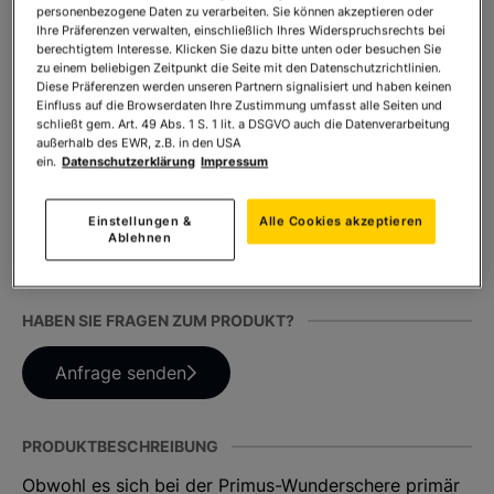
personenbezogene Daten zu verarbeiten. Sie können akzeptieren oder
Ihre Präferenzen verwalten, einschließlich Ihres Widerspruchsrechts bei
berechtigtem Interesse. Klicken Sie dazu bitte unten oder besuchen Sie
zu einem beliebigen Zeitpunkt die Seite mit den Datenschutzrichtlinien.
Anzahl:
In den Warenkorb
Diese Präferenzen werden unseren Partnern signalisiert und haben keinen
Einfluss auf die Browserdaten Ihre Zustimmung umfasst alle Seiten und
schließt gem. Art. 49 Abs. 1 S. 1 lit. a DSGVO auch die Datenverarbeitung
außerhalb des EWR, z.B. in den USA
ein.
Datenschutzerklärung
Impressum
TEILEN SIE DIESES PRODUKT
Einstellungen &
Alle Cookies akzeptieren
Ablehnen
HABEN SIE FRAGEN ZUM PRODUKT?
Anfrage senden
PRODUKTBESCHREIBUNG
Obwohl es sich bei der Primus-Wunderschere primär