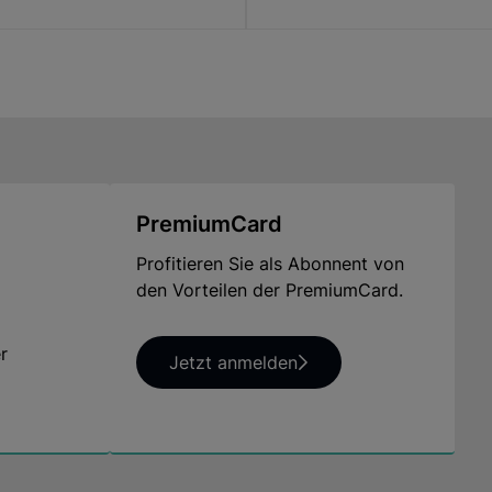
Hersteller:
Mr. Deko
Lübecker Str. 7c, 22941 Delingsdorf, Deutschland,
verkauf@mr-deko.com
www.mr-deko.com
Angaben zur Produktsicherheit:
PremiumCard
Original Produktbezeichnung:
Teak-Gartenbank Hufeisen
Profitieren Sie als Abonnent von
den Vorteilen der PremiumCard.
Produktangaben:
LESEN SIE ALLE SICHERHEITSHINWEISE UND ANWE
r
Jetzt anmelden
Versäumnisse bei der Einhaltung können schwere Verle
Möbel auf einer ebenen Stelle aufgebaut werden.
Bei mangelhafter Montage besteht Gefahr für Ihre Sich
Gehen Sie bei der Montage des Möbelstücks sorgfältig
Verpackungen bitte fachgerecht entsorgen Während de