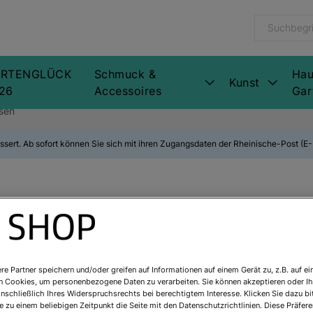
RTENGLÜCK
Schmuck &
Hau
Kunst
26
Accessoires
Gar
sen
ssert. Ab sofort können Sie sich mit ihren Zugangsdaten der Rheinische-Post (
Teak-Gartenb
Art.Nr.:
9559
re Partner speichern und/oder greifen auf Informationen auf einem Gerät zu, z.B. auf ei
Sofort lieferbar
n Cookies, um personenbezogene Daten zu verarbeiten. Sie können akzeptieren oder Ih
inschließlich Ihres Widerspruchsrechts bei berechtigtem Interesse. Klicken Sie dazu bi
 zu einem beliebigen Zeitpunkt die Seite mit den Datenschutzrichtlinien. Diese Präfe