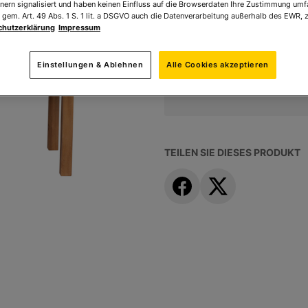
nern signalisiert und haben keinen Einfluss auf die Browserdaten Ihre Zustimmung umfa
 gem. Art. 49 Abs. 1 S. 1 lit. a DSGVO auch die Datenverarbeitung außerhalb des EWR, z
Ihr Preis:
219,00 €
chutzerklärung
Impressum
* inkl. MwSt. zzgl.
Versandk
Einstellungen & Ablehnen
Alle Cookies akzeptieren
TEILEN SIE DIESES PRODUKT