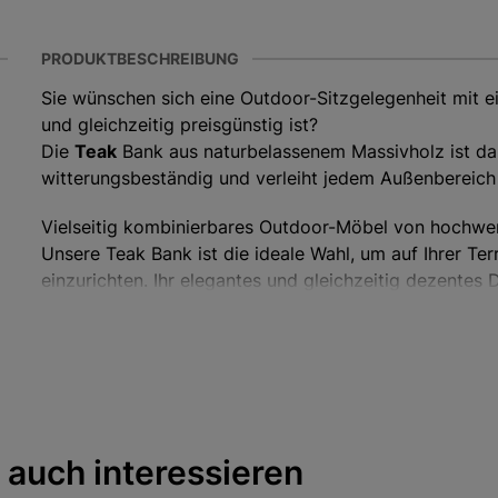
PRODUKTBESCHREIBUNG
Sie wünschen sich eine Outdoor-Sitzgelegenheit mit ein
und gleichzeitig preisgünstig ist?
Die
Teak
Bank aus naturbelassenem Massivholz ist dan
witterungsbeständig und verleiht jedem Außenbereich
Vielseitig kombinierbares Outdoor-Möbel von hochwer
Unsere Teak Bank ist die ideale Wahl, um auf Ihrer Te
einzurichten. Ihr elegantes und gleichzeitig dezentes 
das zu jeder Outdoor-Gestaltung perfekt harmoniert. 
Naturholzes eignet sich dieses Modell sowohl als zusä
Teak-Möbeln oder einem Strandkorb ausgestatteten Te
mitten im Grünen. Eine romantisch verträumte Wirkun
oder kleinen Springbrunnen, in der unmittelbaren Nä
gewärmten Hausmauer.
 auch interessieren
Das
robuste und langlebige Naturholz
macht die Tea