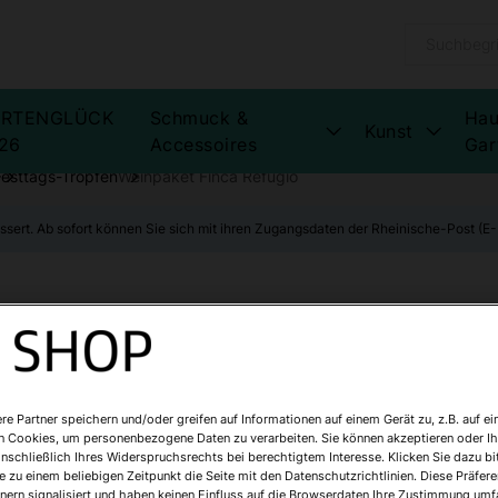
RTENGLÜCK
Schmuck &
Hau
Kunst
26
Accessoires
Gar
Festtags-Tropfen
Weinpaket Finca Refugio
ssert. Ab sofort können Sie sich mit ihren Zugangsdaten der Rheinische-Post (
Weinpaket Fin
Art.Nr.:
11356
re Partner speichern und/oder greifen auf Informationen auf einem Gerät zu, z.B. auf ei
n Cookies, um personenbezogene Daten zu verarbeiten. Sie können akzeptieren oder Ih
Sofort lieferbar
inschließlich Ihres Widerspruchsrechts bei berechtigtem Interesse. Klicken Sie dazu bi
 zu einem beliebigen Zeitpunkt die Seite mit den Datenschutzrichtlinien. Diese Präfe
nern signalisiert und haben keinen Einfluss auf die Browserdaten Ihre Zustimmung umfa