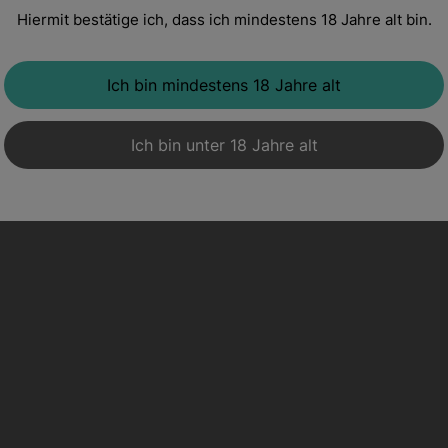
Hiermit bestätige ich, dass ich mindestens 18 Jahre alt bin.
2016 „Legado“ Syrah, Finca El Refugio
Spanien, trocken, rot
Ich bin mindestens 18 Jahre alt
Ich bin unter 18 Jahre alt
u