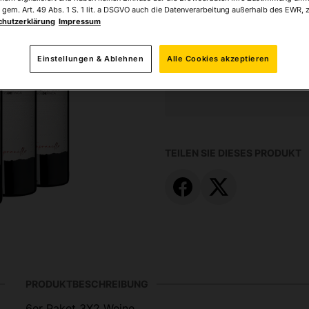
 gem. Art. 49 Abs. 1 S. 1 lit. a DSGVO auch die Datenverarbeitung außerhalb des EWR, z
Ihr Preis:
49,95 €
*
chutzerklärung
Impressum
* inkl. MwSt. zzgl.
Versandk
Einstellungen & Ablehnen
Alle Cookies akzeptieren
TEILEN SIE DIESES PRODUKT
PRODUKTBESCHREIBUNG
6er Paket 3X2 Weine