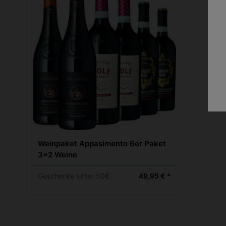
Weinpaket Appasimento 6er Paket
3×2 Weine
Geschenke unter 50€
49,95 € *