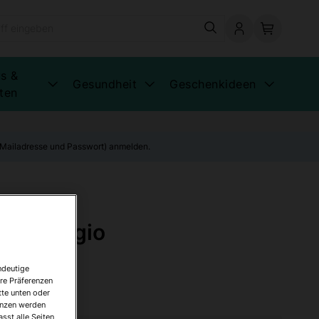
s &
Gesundheit
Geschenkideen
ten
E-Mailadresse und Passwort) anmelden.
ca Refugio
ndeutige
re Präferenzen
tte unten oder
renzen werden
sst alle Seiten