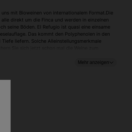
uns mit Bioweinen von internationalem Format.Die
alle direkt um die Finca und werden in einzelnen
doch seine Böden. El Refugio ist quasi eine einsame
Kieselauflage. Das kommt den Polyphenolen in den
d Tiefe liefern. Solche Alleinstellungsmerkmale
chern Sie sich jetzt schon mal die Weine zum
atten schon El Refugio im Keller, als sie noch keiner
Mehr anzeigen
er Duft raspelt Süßholz, zerdrückt reife
Brombeeren, schabt dezent an einer Vanilleschote
und hüllt so die Nase wohlig ein. Der Gaumen lässt
sich von der frischen Beerenfrucht und den seidigen
Tanninen mitreißen. Die zarten Röstnoten aus dem
Barrique geben dem Wein Struktur und Balance.