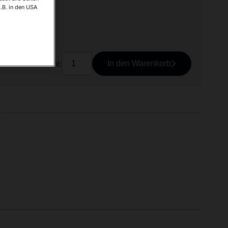
.B. in den USA
osten
Anzahl:
In den Warenkorb