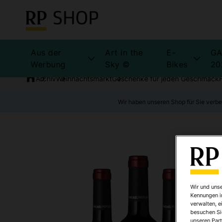
Aus der
Art in the
E-
GA
Werbung
Sky ©
Bikes
20
Archiv
Weihnachtsmarkt
Geschenke für jeden Geschmack
Wir haben unseren Shop für Sie verbe
Wir und unse
Kennungen i
verwalten, e
besuchen Sie
unseren Part