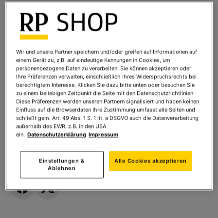
Glas Enoteca, 2er im Schmuckkarton
Art.Nr.:
9030004036
Sofort lieferbar
Wir und unsere Partner speichern und/oder greifen auf Informationen auf
einem Gerät zu, z.B. auf eindeutige Kennungen in Cookies, um
Ihr Preis:
59,90 €
*
personenbezogene Daten zu verarbeiten. Sie können akzeptieren oder
Ihre Präferenzen verwalten, einschließlich Ihres Widerspruchsrechts bei
* inkl. MwSt. zzgl.
Versandkosten
berechtigtem Interesse. Klicken Sie dazu bitte unten oder besuchen Sie
zu einem beliebigen Zeitpunkt die Seite mit den Datenschutzrichtlinien.
Diese Präferenzen werden unseren Partnern signalisiert und haben keinen
Einfluss auf die Browserdaten Ihre Zustimmung umfasst alle Seiten und
Anzahl:
In den Warenkorb
schließt gem. Art. 49 Abs. 1 S. 1 lit. a DSGVO auch die Datenverarbeitung
außerhalb des EWR, z.B. in den USA
ein.
Datenschutzerklärung
Impressum
Einstellungen &
Alle Cookies akzeptieren
TEILEN SIE DIESES PRODUKT
Ablehnen