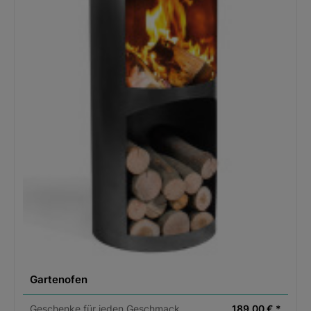
Das Sattlerleder hat auch einen charakteristischen Geruc
der von den natürlichen Gerbstoffen herrührt. Durch die
Stärke der Häute von mehr als 3mm, macht dieses Lede
alle Produkte zu unverwüstlichen Gebrauchsgegenständ
von unvergleichlicher Schönheit, die im Laufe der Jahre
ihren Charakter noch weiterentwickeln. Die Einzelteile
werden nicht per Laser sondern per Hand und Schablon
zugeschnitten und auch von Hand zusammengenäht. Da
Ergebnis ist ein unverwüstliches Produkt von höchster
Qualität, dessen Rohstoffe frei von Chrom und
Schwermetallen sind! Alle Produkte erfüllen die
REACH-
Vorgaben der EU
. Für alle Leder werden ausschließlich
vegetabil gegerbte full-grain Leder verwendet d.h. alle
Artikel werden aus einer ganzen Haut gefertigt. Diese
schweren Sattlerleder entfalten ihren ganz eigenen
Charakter und durch die einzigartige Patina wird mit de
Jahren jede Tasche zu einem geliebten Unikat.
Gartenofen
Der soziale Aspekt:
Alle Produktions-Partner sind
Geschenke für jeden Geschmack
189,00 € *