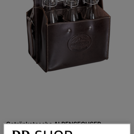
Getränketasche ALPENSECHSER