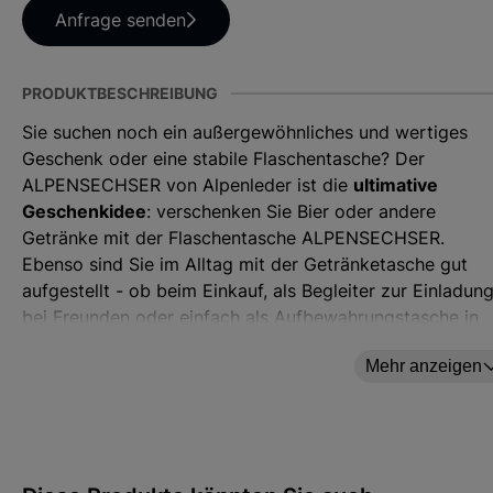
Anfrage senden
PRODUKTBESCHREIBUNG
Sie suchen noch ein außergewöhnliches und wertiges
Geschenk oder eine stabile Flaschentasche? Der
ALPENSECHSER von Alpenleder ist die
ultimative
Geschenkidee
: verschenken Sie Bier oder andere
Getränke mit der Flaschentasche ALPENSECHSER.
Ebenso sind Sie im Alltag mit der Getränketasche gut
aufgestellt - ob beim Einkauf, als Begleiter zur Einladun
bei Freunden oder einfach als Aufbewahrungstasche in
Ihrer Wohnung.
Mehr anzeigen
Wir fertigen den ALPENSECHSER aus stabilem
und
robustem Büffelleder
, das lebenslang allen
Beanspruchungen standhält.