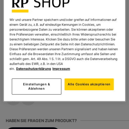
Art.Nr.:
7165
Sofort lieferbar
Wir und unsere Partner speichern und/oder greifen auf Informationen auf
einem Gerät zu, z.B. auf eindeutige Kennungen in Cookies, um
Ihr Preis:
99,00 €
*
personenbezogene Daten zu verarbeiten. Sie können akzeptieren oder
Ihre Präferenzen verwalten, einschließlich Ihres Widerspruchsrechts bei
* inkl. MwSt. zzgl.
Versandkosten
berechtigtem Interesse. Klicken Sie dazu bitte unten oder besuchen Sie
zu einem beliebigen Zeitpunkt die Seite mit den Datenschutzrichtlinien.
Diese Präferenzen werden unseren Partnern signalisiert und haben keinen
Einfluss auf die Browserdaten Ihre Zustimmung umfasst alle Seiten und
Anzahl:
In den Warenkorb
schließt gem. Art. 49 Abs. 1 S. 1 lit. a DSGVO auch die Datenverarbeitung
außerhalb des EWR, z.B. in den USA
ein.
Datenschutzerklärung
Impressum
TEILEN SIE DIESES PRODUKT
Einstellungen &
Alle Cookies akzeptieren
Ablehnen
HABEN SIE FRAGEN ZUM PRODUKT?