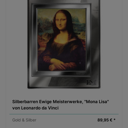
Hersteller:
Genial Genießen GmbH, Marktplatz 14, 86637
Wertingen, genial-geniessen.com
Original Produktbezeichnung:
Set aus Lebensmitteln
Silberbarren Ewige Meisterwerke, "Mona Lisa"
von Leonardo da Vinci
Gold & Silber
89,95 € *