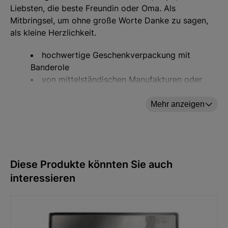
Liebsten, die beste Freundin oder Oma. Als
Mitbringsel, um ohne große Worte Danke zu sagen,
als kleine Herzlichkeit.
hochwertige Geschenkverpackung mit
Banderole
von mittelständischen Manufakturen oder
Familienbetrieben
mit Liebe von Hand abgefüllt und verpackt
Mehr anzeigen
Inhalt:
Granatapfel Balsam, 100 ml
Kräutersalz, 40g
Diese Produkte könnten Sie auch
Frische Blüte - Kräutertee, 15g
interessieren
Angaben zur Produktsicherheit: