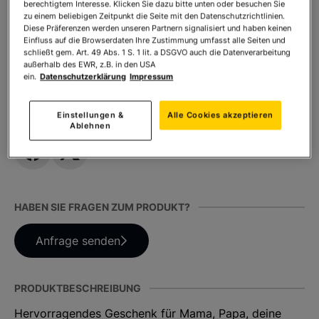
berechtigtem Interesse. Klicken Sie dazu bitte unten oder besuchen Sie
zu einem beliebigen Zeitpunkt die Seite mit den Datenschutzrichtlinien.
Diese Präferenzen werden unseren Partnern signalisiert und haben keinen
Einfluss auf die Browserdaten Ihre Zustimmung umfasst alle Seiten und
Anzahl:
In den Warenkorb
schließt gem. Art. 49 Abs. 1 S. 1 lit. a DSGVO auch die Datenverarbeitung
außerhalb des EWR, z.B. in den USA
ein.
Datenschutzerklärung
Impressum
TEILEN SIE DIESES PRODUKT
Einstellungen &
Alle Cookies akzeptieren
Ablehnen
HABEN SIE FRAGEN ZUM PRODUKT?
Anfrage senden
PRODUKTBESCHREIBUNG
Hervorragendes Geschenk für Mama, Papa, deine