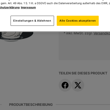
 gem. Art. 49 Abs. 1 S. 1 lit. a DSGVO auch die Datenverarbeitung außerhalb des EWR, z
Sofort lieferbar
chutzerklärung
Impressum
Einstellungen & Ablehnen
Alle Cookies akzeptieren
Ihr Preis:
98,00 €
*
* inkl. MwSt. zzgl.
Versandk
TEILEN SIE DIESES PRODUKT
PRODUKTBESCHREIBUNG