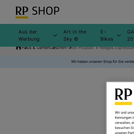
Aus der
Art in the
E-
GA
Werbung
Sky ©
Bikes
20
Haus & Garten
Geschirr
Pablo Picasso: 4-teiliges Espresso
Wir haben unseren Shop für Sie verbe
Wir und unse
Kennungen i
verwalten, e
besuchen Sie
unseren Part