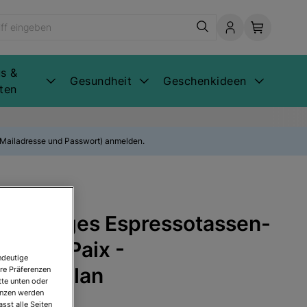
s &
Gesundheit
Geschenkideen
ten
E-Mailadresse und Passwort) anmelden.
 4-teiliges Espressotassen-
 de la Paix -
ndeutige
, Porzellan
re Präferenzen
tte unten oder
renzen werden
sst alle Seiten