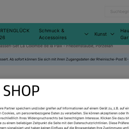
RTENGLÜCK
Schmuck &
Hau
Kunst
26
Accessoires
Gar
tassen-Set La Colombe de la Paix - Friedenstaube, Porzellan
ssert. Ab sofort können Sie sich mit ihren Zugangsdaten der Rheinische-Post (
Pablo Picasso:
Set La Colombe
re Partner speichern und/oder greifen auf Informationen auf einem Gerät zu, z.B. auf ei
Friedenstaube
n Cookies, um personenbezogene Daten zu verarbeiten. Sie können akzeptieren oder Ih
inschließlich Ihres Widerspruchsrechts bei berechtigtem Interesse. Klicken Sie dazu bi
 zu einem beliebigen Zeitpunkt die Seite mit den Datenschutzrichtlinien. Diese Präfe
Art.Nr.:
889968
nern signalisiert und haben keinen Einfluss auf die Browserdaten Ihre Zustimmung umfa