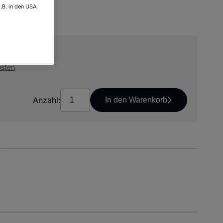
.B. in den USA
osten
Anzahl:
In den Warenkorb