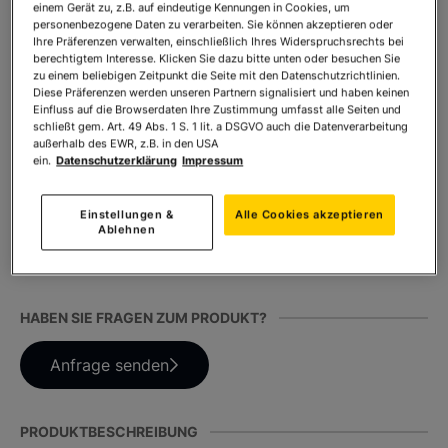
einem Gerät zu, z.B. auf eindeutige Kennungen in Cookies, um
personenbezogene Daten zu verarbeiten. Sie können akzeptieren oder
* inkl. MwSt. zzgl.
Versandkosten
Ihre Präferenzen verwalten, einschließlich Ihres Widerspruchsrechts bei
berechtigtem Interesse. Klicken Sie dazu bitte unten oder besuchen Sie
zu einem beliebigen Zeitpunkt die Seite mit den Datenschutzrichtlinien.
Anzahl:
In den Warenkorb
Diese Präferenzen werden unseren Partnern signalisiert und haben keinen
Einfluss auf die Browserdaten Ihre Zustimmung umfasst alle Seiten und
schließt gem. Art. 49 Abs. 1 S. 1 lit. a DSGVO auch die Datenverarbeitung
außerhalb des EWR, z.B. in den USA
ein.
Datenschutzerklärung
Impressum
TEILEN SIE DIESES PRODUKT
Einstellungen &
Alle Cookies akzeptieren
Ablehnen
HABEN SIE FRAGEN ZUM PRODUKT?
Anfrage senden
PRODUKTBESCHREIBUNG