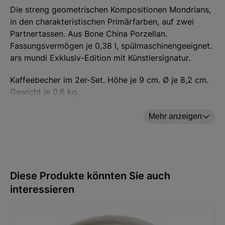
Die streng geometrischen Kompositionen Mondrians,
in den charakteristischen Primärfarben, auf zwei
Partnertassen. Aus Bone China Porzellan.
Fassungsvermögen je 0,38 l, spülmaschinengeeignet.
ars mundi Exklusiv-Edition mit Künstlersignatur.
Kaffeebecher im 2er-Set. Höhe je 9 cm. Ø je 8,2 cm.
Gewicht je 0,6 kg.
Mehr anzeigen
Hersteller: ars mundi Edition Max Büchner GmbH,
Bödekerstraße 13, 30161 Hannover, Deutschland E-
Mail: info@arsmundi.de
Diese Produkte könnten Sie auch
interessieren