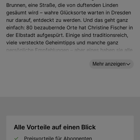
Brunnen, eine Straße, die von duftenden Linden
gesäumt wird – wahre Glücksorte warten in Dresden
nur darauf, entdeckt zu werden. Und das geht ganz
einfach: 80 bezaubernde Orte hat Christine Fischer in
der Elbstadt aufgespürt. Einige sind traditionsreich,
viele versteckte Geheimtipps und manche ganz
persönliche Empfehlungen – aber eines haben sie alle
gemein: Du fährst hin und wirst glücklich!
Mehr anzeigen
Dass das Glück häufig bereits vor der eigenen
Haustür liegt, weiß Christine Fischer seit ihrer
Kindheit. Schon damals hat ihr Großvater – ehemals
Porzellanmaler in Meissen – sie oft an die Hand
genommen und ihr die Stadt, die reizvolle Umgebung,
die Sammlungen und Museen gezeigt und ihren Blick
für die Schönheit Dresdens geschärft. Ihre
Begeisterung spiegelt sich auf jeder Seite wider: Sie
lädt ein in eine Tabakmoschee, zu einer Fahrt in der
Alle Vorteile auf einen Blick
Mini-Eisenbahn, in Theater, Kirchen, Parks und
Preisvorteile für Abonnenten