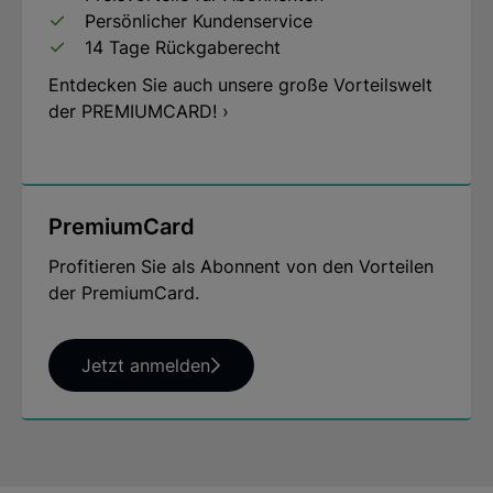
Museen oder auf einen Weinberg mit tollem Ausblick.
Persönlicher Kundenservice
Immer wieder zeigt sich, dass manchmal ein kleiner
14 Tage Rückgaberecht
Perspektivwechsel genügt, und im Nu ist das Glück
gefunden: zwischen Kamelien, Kometen und einer
Entdecken Sie auch unsere große Vorteilswelt
uralten Eiche, auf dem Teller bei Eierschecken,
der PREMIUMCARD! ›
Christstollen oder sächsischem Sauerbraten, in
originellen Geschäften mit Farbtöpfen und Milchseife.
Christine Fischer trifft mit ihrer Auswahl genau ins
Schwarze, für Touristen genauso wie für
PremiumCard
Einheimische. Glücksorte in Dresden macht bereits
beim Schmökern genau das, was es soll: glücklich.
Profitieren Sie als Abonnent von den Vorteilen
der PremiumCard.
Blick ins Buch
Jetzt anmelden