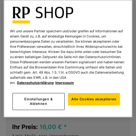
Wir und unsere Partner speichern und/oder greifen auf Informationen auf
einem Gerät zu, z.B. auf eindeutige Kennungen in Cookies, um
personenbezogene Daten zu verarbeiten. Sie können akzeptieren oder
Ihre Präferenzen verwalten, einschließlich Ihres Widerspruchsrechts bei
berechtigtem Interesse. Klicken Sie dazu bitte unten oder besuchen Sie
zu einem beliebigen Zeitpunkt die Seite mit den Datenschutzrichtlinien.
Diese Präferenzen werden unseren Partnern signalisiert und haben keinen
Einfluss auf die Browserdaten Ihre Zustimmung umfasst alle Seiten und
schließt gem. Art. 49 Abs. 1 S. 1 lit. a DSGVO auch die Datenverarbeitung
außerhalb des EWR, z.B. in den USA
ein.
Datenschutzerklärung
Impressum
Glücksorte in Dresden
Art.Nr.:
2040
Einstellungen &
Alle Cookies akzeptieren
Ablehnen
Sofort lieferbar
Ihr Preis:
16,00 €
*
* inkl. MwSt. zzgl.
Versandkosten