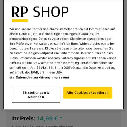
Wir und unsere Partner speichern und/oder greifen auf Informationen auf
einem Gerät zu, z.B. auf eindeutige Kennungen in Cookies, um
personenbezogene Daten zu verarbeiten. Sie können akzeptieren oder
Ihre Präferenzen verwalten, einschließlich Ihres Widerspruchsrechts bei
berechtigtem Interesse. Klicken Sie dazu bitte unten oder besuchen Sie
zu einem beliebigen Zeitpunkt die Seite mit den Datenschutzrichtlinien.
Diese Präferenzen werden unseren Partnern signalisiert und haben keinen
Einfluss auf die Browserdaten Ihre Zustimmung umfasst alle Seiten und
schließt gem. Art. 49 Abs. 1 S. 1 lit. a DSGVO auch die Datenverarbeitung
außerhalb des EWR, z.B. in den USA
ein.
Datenschutzerklärung
Impressum
Glücksorte in und um Rosenheim
Art.Nr.:
2210
Einstellungen &
Alle Cookies akzeptieren
Ablehnen
Sofort lieferbar
Ihr Preis:
14,99 €
*
* inkl. MwSt. zzgl.
Versandkosten