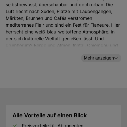
selbstbewusst, überschaubar und doch urban. Die
Luft riecht nach Süden, Plätze mit Laubengängen,
Märkten, Brunnen und Cafés verströmen
mediterranes Flair und sind ein Fest für Flaneure. Hier
herrscht eine weiß-blau-weltoffene Atmosphäre, in
der sich kulturelle Vielfalt genießen lässt. Und
drumherum? Berge und Almen, Inntal, Chiemgau und
Tirol – was braucht es mehr zum Glück?Rosenheim:
Mehr anzeigen
Die Stadt am Inn ist quicklebendig und
selbstbewusst, überschaubar und doch urban. Die
Luft riecht nach Süden, Plätze mit Laubengängen,
Märkten, Brunnen und Cafés verströmen
mediterranes Flair und sind ein Fest für Flaneure. Hier
herrscht eine weiß-blau-weltoffene Atmosphäre, in
der sich kulturelle Vielfalt genießen lässt. Und
drumherum? Berge und Almen, Inntal, Chiemgau und
Tirol – was braucht es mehr zum Glück?
Alle Vorteile auf einen Blick
Preisvorteile für Abonnenten