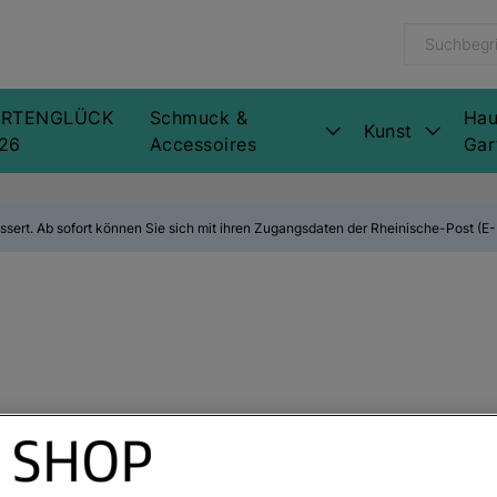
RTENGLÜCK
Schmuck &
Hau
Kunst
26
Accessoires
Gar
ssert. Ab sofort können Sie sich mit ihren Zugangsdaten der Rheinische-Post (