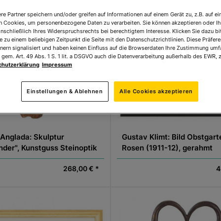
re Partner speichern und/oder greifen auf Informationen auf einem Gerät zu, z.B. auf ei
n Cookies, um personenbezogene Daten zu verarbeiten. Sie können akzeptieren oder Ih
inschließlich Ihres Widerspruchsrechts bei berechtigtem Interesse. Klicken Sie dazu bi
 zu einem beliebigen Zeitpunkt die Seite mit den Datenschutzrichtlinien. Diese Präfe
nern signalisiert und haben keinen Einfluss auf die Browserdaten Ihre Zustimmung umfa
 gem. Art. 49 Abs. 1 S. 1 lit. a DSGVO auch die Datenverarbeitung außerhalb des EWR, z
chutzerklärung
Impressum
Einstellungen & Ablehnen
Alle Cookies akzeptieren
Anglada: Skulptur
Gustav Klimt: Bild Obstgart
nder", Kunstguss Steinoptik
Rosen (1911-12), gerahmt
268,00 € *
4