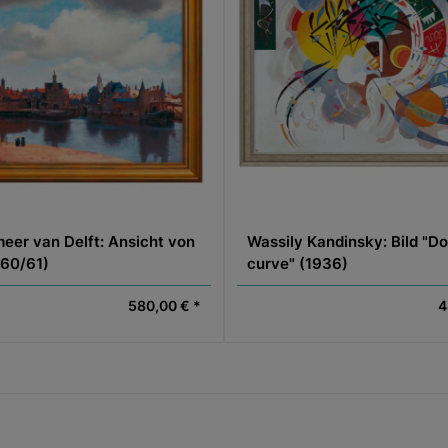
eer van Delft: Ansicht von
Wassily Kandinsky: Bild "D
660/61)
curve" (1936)
580,00 € *
4