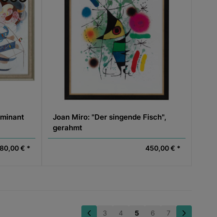
ominant
Joan Miro: "Der singende Fisch",
gerahmt
80,00 € *
450,00 € *
3
4
5
6
7