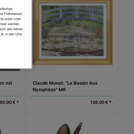
ndeutige
re Präferenzen
tte unten oder
renzen werden
sst alle Seiten
.B. in den USA
en mit
Claude Monet: "Le Bassin Aux
Nymphéas" MR
50,00 € *
138,00 € *