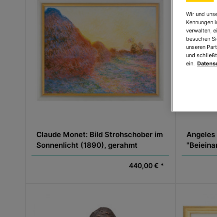
Wir und unse
Kennungen i
verwalten, e
besuchen Sie
unseren Part
und schließt
ein.
Datens
Claude Monet: Bild Strohschober im
Angeles 
Sonnenlicht (1890), gerahmt
"Beieina
440,00 € *