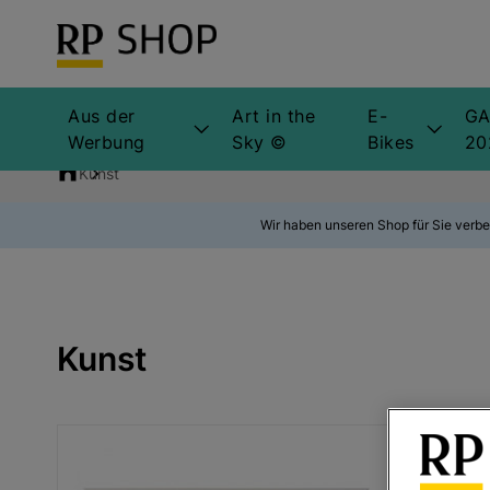
Aus der
Art in the
E-
GA
Werbung
Sky ©
Bikes
20
Kunst
Wir haben unseren Shop für Sie verbe
Kunst