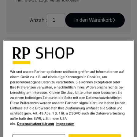
Anzahl:
In den Warenkorb
TEILEN SIE DIESES PRODUKT
Wir und unsere Partner speichern und/oder greifen auf Informationen auf
einem Gerät zu, z.B. auf eindeutige Kennungen in Cookies, um
personenbezogene Daten zu verarbeiten. Sie können akzeptieren oder
Ihre Präferenzen verwalten, einschließlich Ihres Widerspruchsrechts bei
HABEN SIE FRAGEN ZUM PRODUKT?
berechtigtem Interesse. Klicken Sie dazu bitte unten oder besuchen Sie
zu einem beliebigen Zeitpunkt die Seite mit den Datenschutzrichtlinien.
Anfrage senden
Diese Präferenzen werden unseren Partnern signalisiert und haben keinen
Einfluss auf die Browserdaten Ihre Zustimmung umfasst alle Seiten und
schließt gem. Art. 49 Abs. 1 S. 1 lit. a DSGVO auch die Datenverarbeitung
außerhalb des EWR, z.B. in den USA
PRODUKTBESCHREIBUNG
ein.
Datenschutzerklärung
Impressum
Eine stete Tugend. Bronzierter Zinnguss auf Sockel