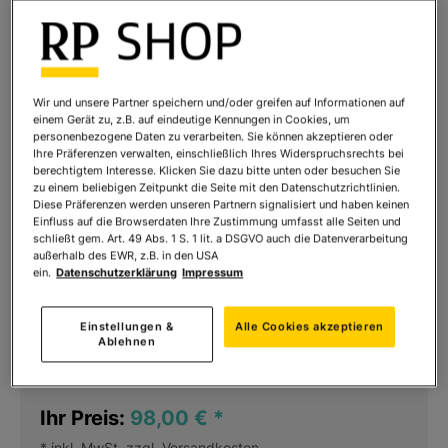
Wir und unsere Partner speichern und/oder greifen auf Informationen auf
einem Gerät zu, z.B. auf eindeutige Kennungen in Cookies, um
personenbezogene Daten zu verarbeiten. Sie können akzeptieren oder
Ihre Präferenzen verwalten, einschließlich Ihres Widerspruchsrechts bei
berechtigtem Interesse. Klicken Sie dazu bitte unten oder besuchen Sie
zu einem beliebigen Zeitpunkt die Seite mit den Datenschutzrichtlinien.
Diese Präferenzen werden unseren Partnern signalisiert und haben keinen
Einfluss auf die Browserdaten Ihre Zustimmung umfasst alle Seiten und
schließt gem. Art. 49 Abs. 1 S. 1 lit. a DSGVO auch die Datenverarbeitung
außerhalb des EWR, z.B. in den USA
ein.
Datenschutzerklärung
Impressum
Thomas Hoffmann / Tom's Drag: Widder
Art.Nr.:
463818.4
Einstellungen &
Alle Cookies akzeptieren
Ablehnen
Sofort lieferbar
Ihr Preis:
98,00 €
*
* inkl. MwSt. zzgl.
Versandkosten