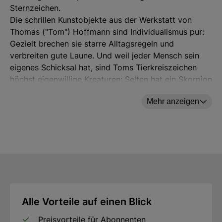
Sternzeichen.
Die schrillen Kunstobjekte aus der Werkstatt von
Thomas ("Tom") Hoffmann sind Individualismus pur:
Gezielt brechen sie starre Alltagsregeln und
verbreiten gute Laune. Und weil jeder Mensch sein
eigenes Schicksal hat, sind Toms Tierkreiszeichen
höchst eigenwillige Kreaturen: Selten hat ein Skorpion
anmutiger und vitaler seinen Stachel gereckt, seltener
Mehr anzeigen
ein Löwe stolzer seine goldenbunte Mähne gezeigt.
"Bleib wie du bist!" rufen die "Zodiacs" dem
Betrachter zu, "und sei es mit Stolz!"
Skulptur von Hand in Marmorin gegossen und
aufwändig von Hand bemalt. Höhe 20 cm.
Alle Vorteile auf einen Blick
Hersteller: ars mundi Edition Max Büchner GmbH,
Bödekerstraße 13, 30161 Hannover, Deutschland E-
Preisvorteile für Abonnenten