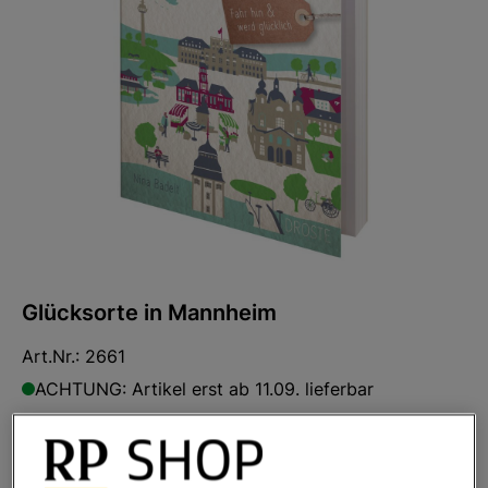
Glücksorte in Mannheim
Art.Nr.:
2661
ACHTUNG: Artikel erst ab 11.09. lieferbar
Ihr Preis:
15,99 €
*
* inkl. MwSt. zzgl.
Versandkosten