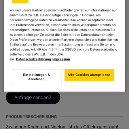
Wir und unsere Partner speichern und/oder greifen auf Informationen auf
einem Gerät zu, z.B. auf eindeutige Kennungen in Cookies, um
Anzahl:
In den Warenkorb
personenbezogene Daten zu verarbeiten. Sie können akzeptieren oder
Ihre Präferenzen verwalten, einschließlich Ihres Widerspruchsrechts bei
berechtigtem Interesse. Klicken Sie dazu bitte unten oder besuchen Sie
zu einem beliebigen Zeitpunkt die Seite mit den Datenschutzrichtlinien.
Diese Präferenzen werden unseren Partnern signalisiert und haben keinen
Einfluss auf die Browserdaten Ihre Zustimmung umfasst alle Seiten und
TEILEN SIE DIESES PRODUKT
schließt gem. Art. 49 Abs. 1 S. 1 lit. a DSGVO auch die Datenverarbeitung
außerhalb des EWR, z.B. in den USA
ein.
Datenschutzerklärung
Impressum
Einstellungen &
Alle Cookies akzeptieren
Ablehnen
HABEN SIE FRAGEN ZUM PRODUKT?
Anfrage senden
PRODUKTBESCHREIBUNG
Zwischen Rhein und Neckar ist das Glück ganz nah!