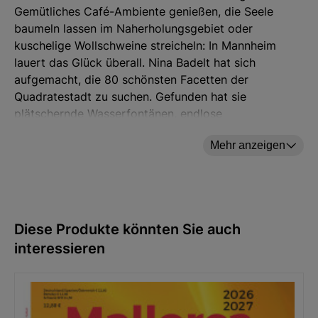
Gemütliches Café-Ambiente genießen, die Seele
baumeln lassen im Naherholungsgebiet oder
kuschelige Wollschweine streicheln: In Mannheim
lauert das Glück überall. Nina Badelt hat sich
aufgemacht, die 80 schönsten Facetten der
Quadratestadt zu suchen. Gefunden hat sie
plätschernde Wasserfontänen, endlose
Brombeerhecken, bunte Modeträume und vieles mehr.
Mehr anzeigen
Hier gibt es auch für alle Monnemer noch viel zu
entdecken!
Blick ins Buch
Diese Produkte könnten Sie auch
interessieren