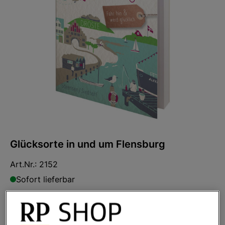
Glücksorte in und um Flensburg
Art.Nr.:
2152
Sofort lieferbar
Ihr Preis:
14,99 €
*
* inkl. MwSt. zzgl.
Versandkosten