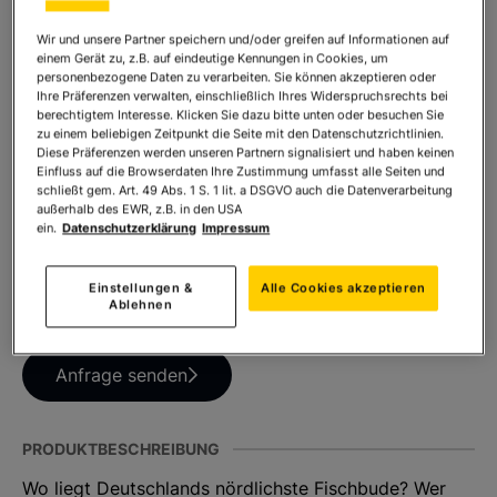
Wir und unsere Partner speichern und/oder greifen auf Informationen auf
einem Gerät zu, z.B. auf eindeutige Kennungen in Cookies, um
Anzahl:
In den Warenkorb
personenbezogene Daten zu verarbeiten. Sie können akzeptieren oder
Ihre Präferenzen verwalten, einschließlich Ihres Widerspruchsrechts bei
berechtigtem Interesse. Klicken Sie dazu bitte unten oder besuchen Sie
zu einem beliebigen Zeitpunkt die Seite mit den Datenschutzrichtlinien.
Diese Präferenzen werden unseren Partnern signalisiert und haben keinen
Einfluss auf die Browserdaten Ihre Zustimmung umfasst alle Seiten und
TEILEN SIE DIESES PRODUKT
schließt gem. Art. 49 Abs. 1 S. 1 lit. a DSGVO auch die Datenverarbeitung
außerhalb des EWR, z.B. in den USA
ein.
Datenschutzerklärung
Impressum
Einstellungen &
Alle Cookies akzeptieren
Ablehnen
HABEN SIE FRAGEN ZUM PRODUKT?
Anfrage senden
PRODUKTBESCHREIBUNG
Wo liegt Deutschlands nördlichste Fischbude? Wer