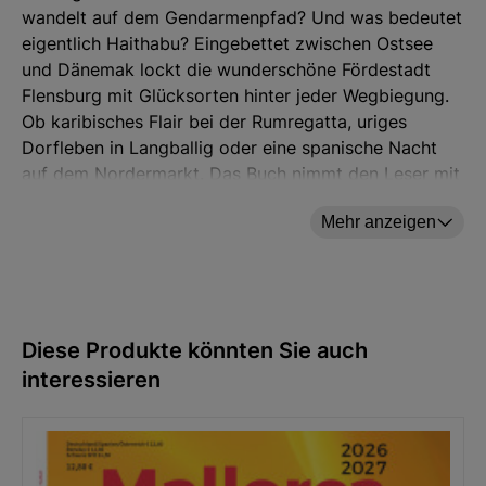
wandelt auf dem Gendarmenpfad? Und was bedeutet
eigentlich Haithabu? Eingebettet zwischen Ostsee
und Dänemak lockt die wunderschöne Fördestadt
Flensburg mit Glücksorten hinter jeder Wegbiegung.
Ob karibisches Flair bei der Rumregatta, uriges
Dorfleben in Langballig oder eine spanische Nacht
auf dem Nordermarkt. Das Buch nimmt den Leser mit
auf eine Glücksreise bis nach Kappeln und Schleswig
Mehr anzeigen
sowie über die Grenze nach Dänemark.
Blick ins Buch
Diese Produkte könnten Sie auch
interessieren