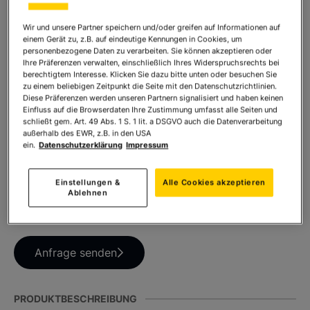
* inkl. MwSt. zzgl.
Versandkosten
Wir und unsere Partner speichern und/oder greifen auf Informationen auf
einem Gerät zu, z.B. auf eindeutige Kennungen in Cookies, um
personenbezogene Daten zu verarbeiten. Sie können akzeptieren oder
Anzahl:
Ihre Präferenzen verwalten, einschließlich Ihres Widerspruchsrechts bei
In den Warenkorb
berechtigtem Interesse. Klicken Sie dazu bitte unten oder besuchen Sie
zu einem beliebigen Zeitpunkt die Seite mit den Datenschutzrichtlinien.
Diese Präferenzen werden unseren Partnern signalisiert und haben keinen
Einfluss auf die Browserdaten Ihre Zustimmung umfasst alle Seiten und
schließt gem. Art. 49 Abs. 1 S. 1 lit. a DSGVO auch die Datenverarbeitung
TEILEN SIE DIESES PRODUKT
außerhalb des EWR, z.B. in den USA
ein.
Datenschutzerklärung
Impressum
Einstellungen &
Alle Cookies akzeptieren
Ablehnen
HABEN SIE FRAGEN ZUM PRODUKT?
Anfrage senden
PRODUKTBESCHREIBUNG