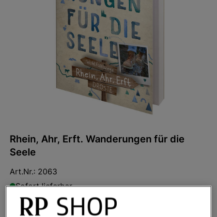
Rhein, Ahr, Erft. Wanderungen für die
Seele
Art.Nr.:
2063
Sofort lieferbar
Ihr Preis:
16,99 €
*