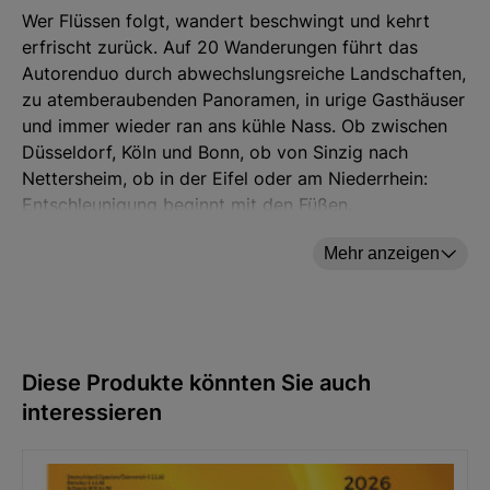
Wer Flüssen folgt, wandert beschwingt und kehrt
erfrischt zurück. Auf 20 Wanderungen führt das
Autorenduo durch abwechslungsreiche Landschaften,
zu atemberaubenden Panoramen, in urige Gasthäuser
und immer wieder ran ans kühle Nass. Ob zwischen
Düsseldorf, Köln und Bonn, ob von Sinzig nach
Nettersheim, ob in der Eifel oder am Niederrhein:
Entschleunigung beginnt mit den Füßen.
Zu diesem Wanderführer erhalten Sie kostenlos
GPS-
Mehr anzeigen
Daten zum Download
. Bitte lesen Sie hierzu auch
unsere
Kurzanleitung
.
Rhein, Ahr, Erft. Wanderungen für die Seele
von Retterath/Pribert
Diese Produkte könnten Sie auch
192 Seiten, Klappenbroschur
interessieren
Blick ins Buch