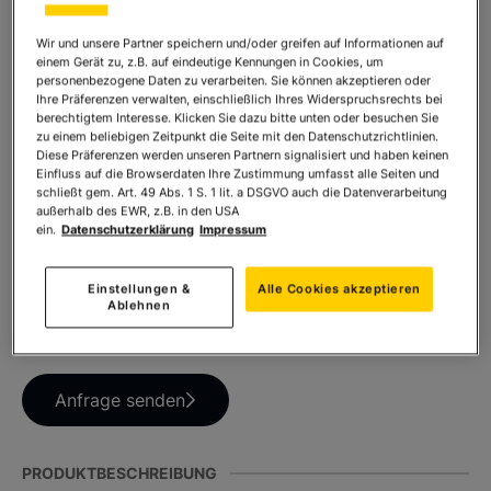
* inkl. MwSt. zzgl.
Versandkosten
Wir und unsere Partner speichern und/oder greifen auf Informationen auf
einem Gerät zu, z.B. auf eindeutige Kennungen in Cookies, um
personenbezogene Daten zu verarbeiten. Sie können akzeptieren oder
Anzahl:
Ihre Präferenzen verwalten, einschließlich Ihres Widerspruchsrechts bei
In den Warenkorb
berechtigtem Interesse. Klicken Sie dazu bitte unten oder besuchen Sie
zu einem beliebigen Zeitpunkt die Seite mit den Datenschutzrichtlinien.
Diese Präferenzen werden unseren Partnern signalisiert und haben keinen
Einfluss auf die Browserdaten Ihre Zustimmung umfasst alle Seiten und
schließt gem. Art. 49 Abs. 1 S. 1 lit. a DSGVO auch die Datenverarbeitung
TEILEN SIE DIESES PRODUKT
außerhalb des EWR, z.B. in den USA
ein.
Datenschutzerklärung
Impressum
Einstellungen &
Alle Cookies akzeptieren
Ablehnen
HABEN SIE FRAGEN ZUM PRODUKT?
Anfrage senden
PRODUKTBESCHREIBUNG