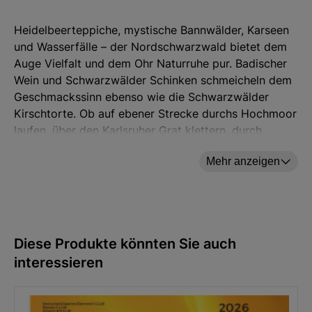
Heidelbeerteppiche, mystische Bannwälder, Karseen
und Wasserfälle – der Nordschwarzwald bietet dem
Auge Vielfalt und dem Ohr Naturruhe pur. Badischer
Wein und Schwarzwälder Schinken schmeicheln dem
Geschmackssinn ebenso wie die Schwarzwälder
Kirschtorte. Ob auf ebener Strecke durchs Hochmoor
laufen, über den Karlsruher Grat klettern, durch
Weinberge spazieren oder auf dem Himmelssteig in
Mehr anzeigen
die blaue Weite wandern – hier gibt es viele Wege
zum Wohlfühlen!
Das Rundum-sorglos-Paket enthält darüber hinaus
Tipps zur entspannten An- und Abreise, genussvollen
Diese Produkte könnten Sie auch
Einkehr sowie zu Sehenswertem am Wegesrand.
interessieren
Zu diesem Wanderführer erhalten Sie kostenlos
GPS-
Daten zum Download
. Bitte lesen Sie hierzu auch