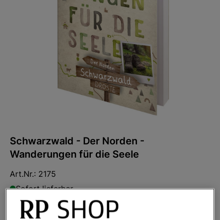
Schwarzwald - Der Norden -
Wanderungen für die Seele
Art.Nr.:
2175
Sofort lieferbar
Ihr Preis:
16,99 €
*