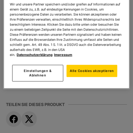
Wir und unsere Partner speichern und/oder greifen auf Informationen auf
Heimat-Quiz. Düsseldorf
einem Gerät zu, z.B. auf eindeutige Kennungen in Cookies, um
personenbezogene Daten zu verarbeiten. Sie können akzeptieren oder
Art.Nr.:
30397
Ihre Präferenzen verwalten, einschließlich Ihres Widerspruchsrechts bei
berechtigtem Interesse. Klicken Sie dazu bitte unten oder besuchen Sie
Sofort lieferbar
zu einem beliebigen Zeitpunkt die Seite mit den Datenschutzrichtlinien.
Diese Präferenzen werden unseren Partnern signalisiert und haben keinen
Einfluss auf die Browserdaten Ihre Zustimmung umfasst alle Seiten und
schließt gem. Art. 49 Abs. 1 S. 1 lit. a DSGVO auch die Datenverarbeitung
Ihr Preis:
10,00 €
*
außerhalb des EWR, z.B. in den USA
ein.
Datenschutzerklärung
Impressum
* inkl. MwSt. zzgl.
Versandkosten
Einstellungen &
Alle Cookies akzeptieren
Anzahl:
In den Warenkorb
Ablehnen
TEILEN SIE DIESES PRODUKT