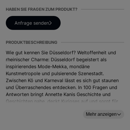
HABEN SIE FRAGEN ZUM PRODUKT?
Anfrage senden
PRODUKTBESCHREIBUNG
Wie gut kennen Sie Düsseldorf? Weltoffenheit und
rheinischer Charme: Düsseldorf begeistert als
inspirierendes Mode-Mekka, mondäne
Kunstmetropole und pulsierende Szenestadt.
Zwischen Kö und Karneval lässt es sich gut staunen
und Überraschendes entdecken. In 100 Fragen und
Antworten bringt Annette Kanis Geschichte und
Geschichten nahe, deckt Kurioses auf und sorgt für
tolle Aha-Erlebnisse rund um das »Dorf von Welt«!
Mehr anzeigen
104 Seiten
10,5 x 15,5 cm