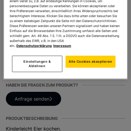
einem Gerät zu, z.B. auf eindeutige Kennungen in Cookies, um
personenbezogene Daten zu verarbeiten. Sie können akzeptieren oder
Ihre Präferenzen verwalten, einschließlich Ihres Widerspruchsrechts bei
berechtigtem Interesse. Klicken Sie dazu bitte unten oder besuchen Sie
Anzahl:
In den Warenkorb
zu einem beliebigen Zeitpunkt die Seite mit den Datenschutzrichtlinien.
Diese Präferenzen werden unseren Partnern signalisiert und haben keinen
Einfluss auf die Browserdaten Ihre Zustimmung umfasst alle Seiten und
schließt gem. Art. 49 Abs. 1 S. 1 lit. a DSGVO auch die Datenverarbeitung
außerhalb des EWR, z.B. in den USA
ein.
Datenschutzerklärung
Impressum
TEILEN SIE DIESES PRODUKT
Einstellungen &
Alle Cookies akzeptieren
Ablehnen
HABEN SIE FRAGEN ZUM PRODUKT?
Anfrage senden
PRODUKTBESCHREIBUNG
Kinderleicht Eier kochen.