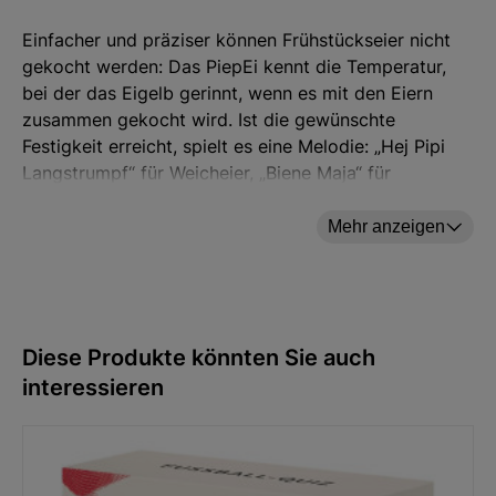
Einfacher und präziser können Frühstückseier nicht
gekocht werden: Das PiepEi kennt die Temperatur,
bei der das Eigelb gerinnt, wenn es mit den Eiern
zusammen gekocht wird. Ist die gewünschte
Festigkeit erreicht, spielt es eine Melodie: „Hej Pipi
Langstrumpf“ für Weicheier, „Biene Maja“ für
Mittelweiche und „Wer hat an der Uhr gedreht?“ für
hart gekochte Eier. Der funktionale Spaßmacher –
Mehr anzeigen
das ideale Geschenk.
Made in Germany!
Diese Produkte könnten Sie auch
interessieren