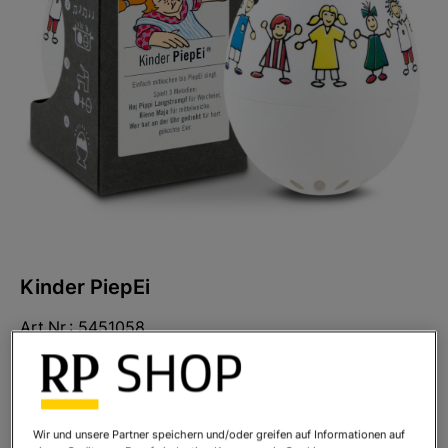
Kinder PiepEi
Art.Nr.:
5451058
Sofort lieferbar
Ihr Preis:
24,99 €
*
Wir und unsere Partner speichern und/oder greifen auf Informationen auf
* inkl. MwSt. zzgl.
Versandkosten