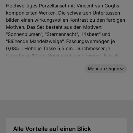
Hochwertiges Porzellanset mit Vincent van Goghs
komponierten Werken. Die schwarzen Untertassen
bilden einen wirkungsvollen Kontrast zu den farbigen
Motiven. Das Set besteht aus den Motiven:
"Sonnenblumen", "Sternennacht", "Irisbeet" und
"Blühende Mandelzweige". Fassungsvermögen je
0,085 l. Höhe je Tasse 5,5 cm. Durchmesser je
Untertasse 12 cm. Spülmaschinengeeignet. Nur als
Set erhältlich.
Mehr anzeigen
Hersteller: ars mundi Edition Max Büchner GmbH,
Bödekerstraße 13, 30161 Hannover, Deutschland E-
Mail: info@arsmundi.de
Alle Vorteile auf einen Blick