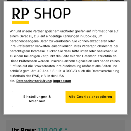
Wir und unsere Partner speichern und/oder greifen auf Informationen auf
einem Gerät zu, z.B. auf eindeutige Kennungen in Cookies, um
personenbezogene Daten zu verarbeiten. Sie können akzeptieren oder
Ihre Präferenzen verwalten, einschließlich Ihres Widerspruchsrechts bei
berechtigtem Interesse. Klicken Sie dazu bitte unten oder besuchen Sie
zu einem beliebigen Zeitpunkt die Seite mit den Datenschutzrichtlinien.
Diese Präferenzen werden unseren Partnern signalisiert und haben keinen
Einfluss auf die Browserdaten Ihre Zustimmung umfasst alle Seiten und
schließt gem. Art. 49 Abs. 1 S. 1 lit. a DSGVO auch die Datenverarbeitung
außerhalb des EWR, z.B. in den USA
ein.
Datenschutzerklärung
Impressum
Vincent van Gogh: 4 Espressotassen mit
Künstlermotiven im Set, Porzellan
Einstellungen &
Alle Cookies akzeptieren
Ablehnen
Art.Nr.:
924882
Sofort lieferbar
Ihr Preis:
118,00 €
*