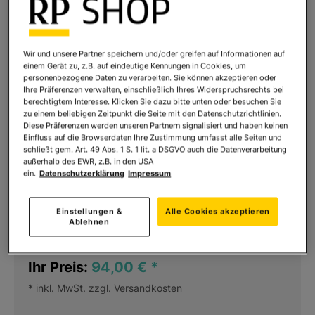
Wir und unsere Partner speichern und/oder greifen auf Informationen auf
einem Gerät zu, z.B. auf eindeutige Kennungen in Cookies, um
personenbezogene Daten zu verarbeiten. Sie können akzeptieren oder
Ihre Präferenzen verwalten, einschließlich Ihres Widerspruchsrechts bei
berechtigtem Interesse. Klicken Sie dazu bitte unten oder besuchen Sie
zu einem beliebigen Zeitpunkt die Seite mit den Datenschutzrichtlinien.
Diese Präferenzen werden unseren Partnern signalisiert und haben keinen
Einfluss auf die Browserdaten Ihre Zustimmung umfasst alle Seiten und
schließt gem. Art. 49 Abs. 1 S. 1 lit. a DSGVO auch die Datenverarbeitung
Porzellanvase Blühende
außerhalb des EWR, z.B. in den USA
Mandelbaumzweige
ein.
Datenschutzerklärung
Impressum
Art.Nr.:
860410
Einstellungen &
Alle Cookies akzeptieren
Ablehnen
Sofort lieferbar
Ihr Preis:
94,00 €
*
* inkl. MwSt. zzgl.
Versandkosten