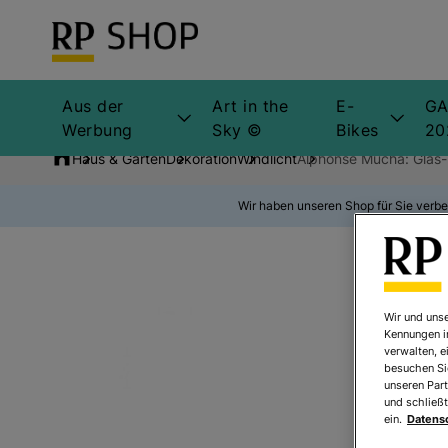
Aus der
Art in the
E-
GA
Werbung
Sky ©
Bikes
20
Haus & Garten
Dekoration
Windlicht
Alphonse Mucha: Glas-T
Wir haben unseren Shop für Sie verbe
Wir und unse
Kennungen i
verwalten, e
besuchen Sie
unseren Part
und schließt
ein.
Datens