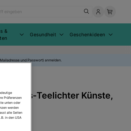
s &
Gesundheit
Geschenkideen
ten
E-Mailadresse und Passwort) anmelden.
a: Glas-Teelichter Künste,
ndeutige
re Präferenzen
tte unten oder
renzen werden
sst alle Seiten
.B. in den USA