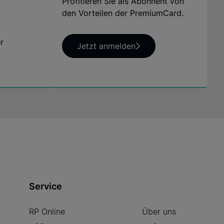
Profitieren Sie als Abonnent von
den Vorteilen der PremiumCard.
r
Jetzt anmelden
Service
RP Online
Über uns