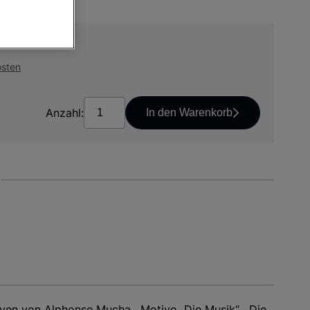
osten
Anzahl:
In den Warenkorb
iven von Alphonse Mucha. Motive „Die Musik“, „Die