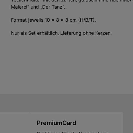
Malerei“ und „Der Tanz“.
Format jeweils 10 × 8 × 8 cm (H/B/T).
Nur als Set erhältlich. Lieferung ohne Kerzen.
Hersteller: ars mundi Edition Max Büchner GmbH, Böd
info@arsmundi.de
PremiumCard