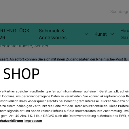
RTENGLÜCK
Schmuck &
Hau
Kunst
26
Accessoires
Gar
eelichter Künste, 3er-Set
ssert. Ab sofort können Sie sich mit ihren Zugangsdaten der Rheinische-Post (
Alphonse Much
re Partner speichern und/oder greifen auf Informationen auf einem Gerät zu, z.B. auf ei
n Cookies, um personenbezogene Daten zu verarbeiten. Sie können akzeptieren oder Ih
inschließlich Ihres Widerspruchsrechts bei berechtigtem Interesse. Klicken Sie dazu bi
3er-Set
 zu einem beliebigen Zeitpunkt die Seite mit den Datenschutzrichtlinien. Diese Präfe
nern signalisiert und haben keinen Einfluss auf die Browserdaten Ihre Zustimmung umfa
 gem. Art. 49 Abs. 1 S. 1 lit. a DSGVO auch die Datenverarbeitung außerhalb des EWR, z
Art.Nr.:
880524
chutzerklärung
Impressum
Sofort lieferbar