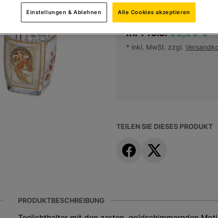
Einstellungen & Ablehnen
Alle Cookies akzeptieren
Ihr Preis:
98,00 €
*
* inkl. MwSt. zzgl.
Versandk
TEILEN SIE DIESES PRODUKT
PRODUKTBESCHREIBUNG
Teelichthalter mit den zarten, goldschimmernden Mot