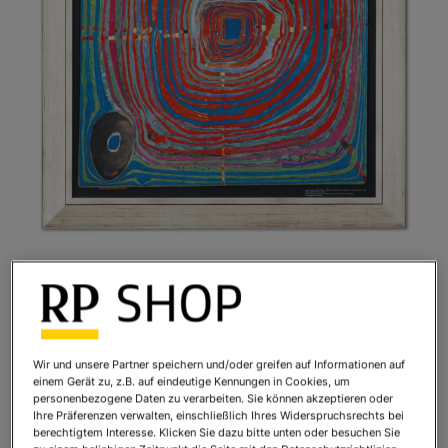
Friedensreich Hundertwasser: Der große
Weg
Art.Nr.:
775093R1
Wir und unsere Partner speichern und/oder greifen auf Informationen auf
Sofort lieferbar
einem Gerät zu, z.B. auf eindeutige Kennungen in Cookies, um
personenbezogene Daten zu verarbeiten. Sie können akzeptieren oder
Ihre Präferenzen verwalten, einschließlich Ihres Widerspruchsrechts bei
berechtigtem Interesse. Klicken Sie dazu bitte unten oder besuchen Sie
Ihr Preis:
560,00 €
*