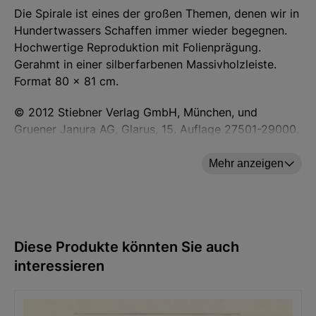
Die Spirale ist eines der großen Themen, denen wir in
Hundertwassers Schaffen immer wieder begegnen.
Hochwertige Reproduktion mit Folienprägung.
Gerahmt in einer silberfarbenen Massivholzleiste.
Format 80 × 81 cm.
© 2012 Stiebner Verlag GmbH, München, und
Gruener Janura AG, Glarus, 15. Auflage 27501-29000.
Mehr anzeigen
Hersteller: ars mundi Edition Max Büchner GmbH,
Bödekerstraße 13, 30161 Hannover, Deutschland E-
Diese Produkte könnten Sie auch
Mail: info@arsmundi.de
interessieren