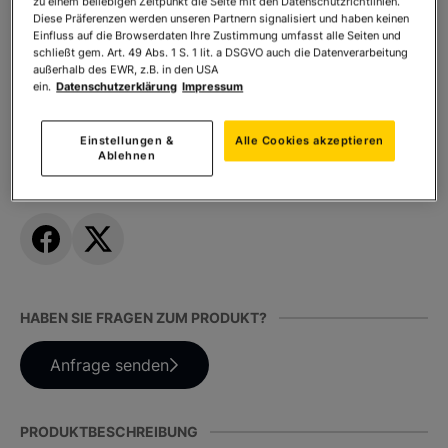
zu einem beliebigen Zeitpunkt die Seite mit den Datenschutzrichtlinien.
Diese Präferenzen werden unseren Partnern signalisiert und haben keinen
* inkl. MwSt. zzgl.
Versandkosten
Einfluss auf die Browserdaten Ihre Zustimmung umfasst alle Seiten und
schließt gem. Art. 49 Abs. 1 S. 1 lit. a DSGVO auch die Datenverarbeitung
außerhalb des EWR, z.B. in den USA
ein.
Datenschutzerklärung
Impressum
Anzahl:
In den Warenkorb
Einstellungen &
Alle Cookies akzeptieren
Ablehnen
TEILEN SIE DIESES PRODUKT
HABEN SIE FRAGEN ZUM PRODUKT?
Anfrage senden
PRODUKTBESCHREIBUNG