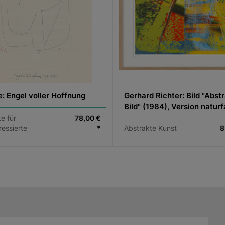
e: Engel voller Hoffnung
Gerhard Richter: Bild "Abst
Bild" (1984), Version natur
gerahmt
e für
78,00 €
ressierte
*
Abstrakte Kunst
8