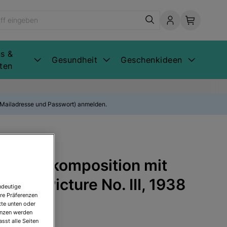
s &
Gesundheit
Geschenkideen
ten
E-Mailadresse und Passwort) anmelden.
 Rautenkomposition mit
 Rot / Picture No. III, 1938
ndeutige
re Präferenzen
tte unten oder
renzen werden
sst alle Seiten