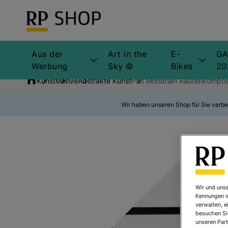
Aus der
Art in the
E-
GA
Werbung
Sky ©
Bikes
20
Kunst
Motive
Abstrakte Kunst
Piet Mondrian Rautenkompositi
Wir haben unseren Shop für Sie verbe
Wir und unse
Kennungen i
verwalten, e
besuchen Sie
unseren Part