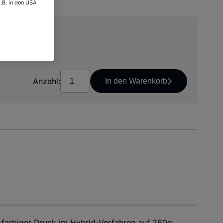
.B. in den USA
*
osten
Anzahl:
In den Warenkorb
-farbiger Druck im Hybrid-Verfahren auf 260g