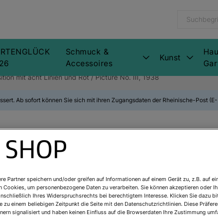
RTENGLÜCK
Schmuck &
Hau
Kunst
26
Accessoires
Gar
on mit acht Linien und Rot / Picture No. III, 1938
ssert. Ab sofort können Sie sich mit ihren Zugangsdaten der Rheinische-Post (
Piet Mondrian
acht Linien und
re Partner speichern und/oder greifen auf Informationen auf einem Gerät zu, z.B. auf ei
n Cookies, um personenbezogene Daten zu verarbeiten. Sie können akzeptieren oder Ih
inschließlich Ihres Widerspruchsrechts bei berechtigtem Interesse. Klicken Sie dazu bi
Art.Nr.:
5451532
 zu einem beliebigen Zeitpunkt die Seite mit den Datenschutzrichtlinien. Diese Präfe
nern signalisiert und haben keinen Einfluss auf die Browserdaten Ihre Zustimmung umfa
Sofort lieferbar