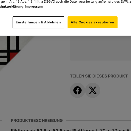
 gem. Art. 49 Abs. 1 S. 1 lit. a DSGVO auch die Datenverarbeitung außerhalb des EWR, z
chutzerklärung
Impressum
Ihr Preis:
148,00 €
Einstellungen & Ablehnen
Alle Cookies akzeptieren
* inkl. MwSt. zzgl.
Versandk
TEILEN SIE DIESES PRODUKT
PRODUKTBESCHREIBUNG
Bildformat: 63,8 x 63,8 cm Blattformat: 70 x 70 cm 5