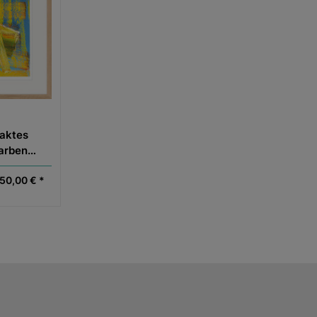
raktes
farben
50,00 € *