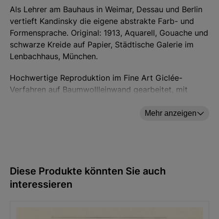
Als Lehrer am Bauhaus in Weimar, Dessau und Berlin
vertieft Kandinsky die eigene abstrakte Farb- und
Formensprache. Original: 1913, Aquarell, Gouache und
schwarze Kreide auf Papier, Städtische Galerie im
Lenbachhaus, München.
Hochwertige Reproduktion im Fine Art Giclée-
Verfahren auf Baumwollleinwand gearbeitet, mit
Künstlerfirnis versiegelt, gespannt auf
Echtholzkeilrahmen. Mattschwarze
Mehr anzeigen
Massivholzrahmung mit Schattenfuge. Limitiert auf
499 Exemplare, nummeriert, mit Zertifikat. Format 50
x 65 cm (H/B).
Diese Produkte könnten Sie auch
interessieren
Hersteller: ars mundi Edition Max Büchner GmbH,
Bödekerstraße 13, 30161 Hannover, Deutschland E-
Mail: info@arsmundi.de