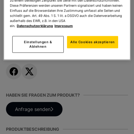
zu einem beliebigen Zeitpunkt die Seite mit den Datenschutzrichtlinien.
Diese Präferenzen werden unseren Partnern signalisiert und haben keinen
* inkl. MwSt. zzgl.
Versandkosten
Einfluss auf die Browserdaten Ihre Zustimmung umfasst alle Seiten und
schließt gem. Art. 49 Abs. 1 S. 1 lit. a DSGVO auch die Datenverarbeitung
außerhalb des EWR, z.B. in den USA
ein.
Datenschutzerklärung
Impressum
Anzahl:
In den Warenkorb
Einstellungen &
Alle Cookies akzeptieren
Ablehnen
TEILEN SIE DIESES PRODUKT
HABEN SIE FRAGEN ZUM PRODUKT?
Anfrage senden
PRODUKTBESCHREIBUNG