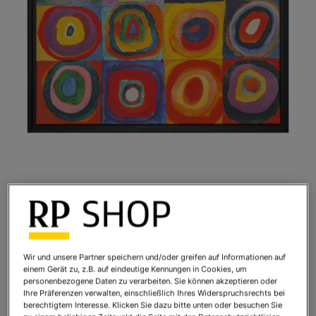
Wassily Kandinsky: Bild Farbstudie
Quadrate (1913), gerahmt
Art.Nr.:
811557
Wir und unsere Partner speichern und/oder greifen auf Informationen auf
Sofort lieferbar
einem Gerät zu, z.B. auf eindeutige Kennungen in Cookies, um
personenbezogene Daten zu verarbeiten. Sie können akzeptieren oder
Ihre Präferenzen verwalten, einschließlich Ihres Widerspruchsrechts bei
berechtigtem Interesse. Klicken Sie dazu bitte unten oder besuchen Sie
Ihr Preis:
360,00 €
*