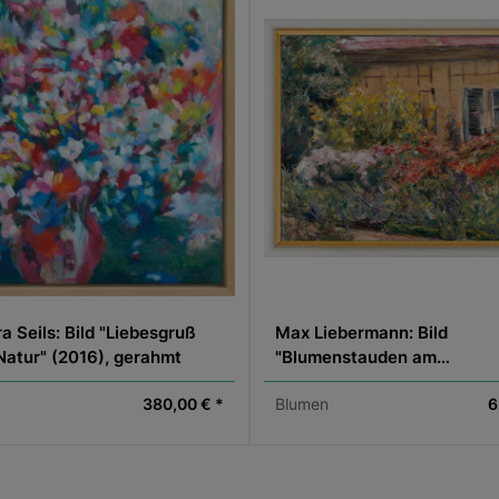
a Seils: Bild "Liebesgruß
Max Liebermann: Bild
Natur" (2016), gerahmt
"Blumenstauden am
Gärtnerhäuschen nach Nor
380,00 € *
Blumen
6
(1928)