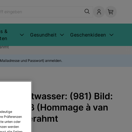
s &
Gesundheit
Geschenkideen
ten
rahmt
E-Mailadresse und Passwort) anmelden.
Hundertwasser: (981) Bild:
enstrauß (Hommage à van
ndeutige
1998), gerahmt
re Präferenzen
tte unten oder
renzen werden
sst alle Seiten