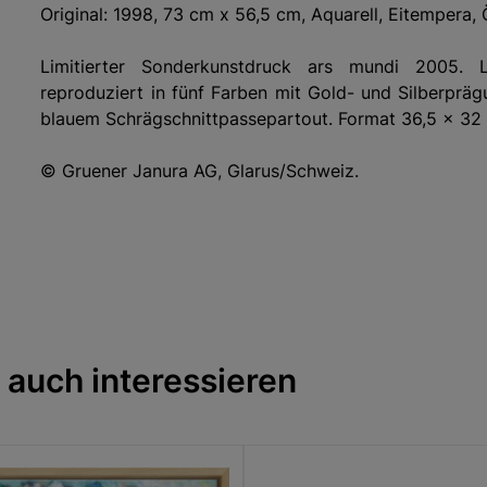
Original: 1998, 73 cm x 56,5 cm, Aquarell, Eitempera, 
Limitierter Sonderkunstdruck ars mundi 2005. L
reproduziert in fünf Farben mit Gold- und Silberpräg
blauem Schrägschnittpassepartout. Format 36,5 x 32 
© Gruener Janura AG, Glarus/Schweiz.
Die abgebildeten Werke sind urheberrechtlich gesc
Abbildungen zu kopieren, zu bearbeiten, auszudru
werden straf- und zivilrechtlich verfolgt.
The displayed works of art are protected by copyright. I
or publish these illustrations. Violations will be prose
 auch interessieren
Hersteller: ars mundi Edition Max Büchner GmbH, Böd
info@arsmundi.de