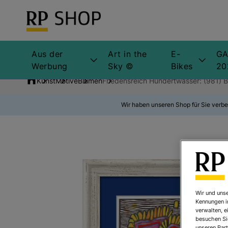
Aus der
Art in the
E-
GA
Werbung
Sky ©
Bikes
20
Kunst
Motive
Blumen
Friedensreich Hundertwasser: (981) 
Wir haben unseren Shop für Sie verbe
Wir und unse
Kennungen i
verwalten, e
besuchen Sie
unseren Part