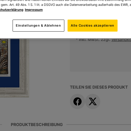
 gem. Art. 49 Abs. 1 S. 1 lit. a DSGVO auch die Datenverarbeitung außerhalb des EWR, z
Sofort lieferbar
chutzerklärung
Impressum
Einstellungen & Ablehnen
Alle Cookies akzeptieren
Ihr Preis:
290,00 €
* inkl. MwSt. zzgl.
Versandk
TEILEN SIE DIESES PRODUKT
PRODUKTBESCHREIBUNG