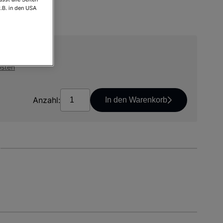
.B. in den USA
*
osten
Anzahl:
In den Warenkorb