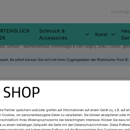
RTENGLÜCK
Schmuck &
Hau
Kunst
26
Accessoires
Gar
Bild: Strauß - Blumenstrauß (Hommage à van Gogh), blau (1998), ge
ssert. Ab sofort können Sie sich mit ihren Zugangsdaten der Rheinische-Post (
Friedensreich 
Strauß - Blum
re Partner speichern und/oder greifen auf Informationen auf einem Gerät zu, z.B. auf ei
Gogh), blau (
n Cookies, um personenbezogene Daten zu verarbeiten. Sie können akzeptieren oder Ih
inschließlich Ihres Widerspruchsrechts bei berechtigtem Interesse. Klicken Sie dazu bi
 zu einem beliebigen Zeitpunkt die Seite mit den Datenschutzrichtlinien. Diese Präfe
Art.Nr.:
923403R2
nern signalisiert und haben keinen Einfluss auf die Browserdaten Ihre Zustimmung umfa