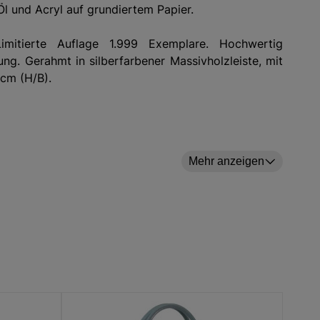
Öl und Acryl auf grundiertem Papier.
imitierte Auflage 1.999 Exemplare. Hochwertig
ung. Gerahmt in silberfarbener Massivholzleiste, mit
cm (H/B).
hützt. Es ist insbesondere nicht gestattet, diese
Mehr anzeigen
cken oder zu veröffentlichen. Zuwiderhandlungen
n particular, it is not permitted to copy, edit, print
cuted according to civil and criminal law.
ekerstraße 13, 30161 Hannover, Deutschland E-Mail: