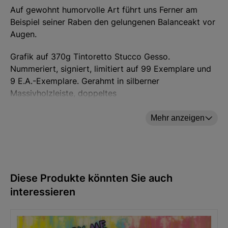
Auf gewohnt humorvolle Art führt uns Ferner am
Beispiel seiner Raben den gelungenen Balanceakt vor
Augen.
Grafik auf 370g Tintoretto Stucco Gesso.
Nummeriert, signiert, limitiert auf 99 Exemplare und
9 E.A.-Exemplare. Gerahmt in silberner
Massivholzleiste, doppeltes
Schrägschnittpassepartout, verglast. Format 60 x 47
cm (H/B).
Mehr anzeigen
Hersteller: ars mundi Edition Max Büchner GmbH,
Bödekerstraße 13, 30161 Hannover, Deutschland E-
Diese Produkte könnten Sie auch
Mail: info@arsmundi.de
interessieren