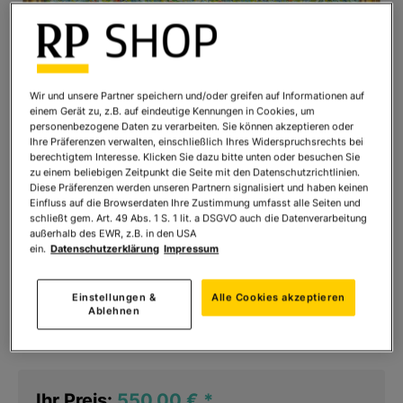
Wir und unsere Partner speichern und/oder greifen auf Informationen auf
einem Gerät zu, z.B. auf eindeutige Kennungen in Cookies, um
personenbezogene Daten zu verarbeiten. Sie können akzeptieren oder
Ihre Präferenzen verwalten, einschließlich Ihres Widerspruchsrechts bei
berechtigtem Interesse. Klicken Sie dazu bitte unten oder besuchen Sie
zu einem beliebigen Zeitpunkt die Seite mit den Datenschutzrichtlinien.
Diese Präferenzen werden unseren Partnern signalisiert und haben keinen
Einfluss auf die Browserdaten Ihre Zustimmung umfasst alle Seiten und
schließt gem. Art. 49 Abs. 1 S. 1 lit. a DSGVO auch die Datenverarbeitung
außerhalb des EWR, z.B. in den USA
ein.
Datenschutzerklärung
Impressum
Gustav Klimt: Bild Apfelbaum I (1912),
gerahmt
Einstellungen &
Alle Cookies akzeptieren
Ablehnen
Art.Nr.:
936284
Sofort lieferbar
Ihr Preis:
550,00 €
*