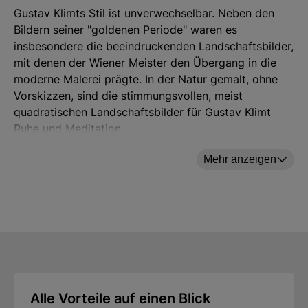
Gustav Klimts Stil ist unverwechselbar. Neben den
Bildern seiner "goldenen Periode" waren es
insbesondere die beeindruckenden Landschaftsbilder,
mit denen der Wiener Meister den Übergang in die
moderne Malerei prägte. In der Natur gemalt, ohne
Vorskizzen, sind die stimmungsvollen, meist
quadratischen Landschaftsbilder für Gustav Klimt
Ruhe und Meditation.
Der Apfelbaum gilt seit Urzeiten als mythologisches
Mehr anzeigen
Symbol des Lebens und der Liebe, der Fruchtbarkeit
und des Weiblichen. Klimts "Apfelbaum I" strahlt eine
feierliche Monumentalität aus.
Original: Öl auf Leinwand, Österreichische Galerie
Belvedere.
Für eine brillante, authentische Wiedergabe wurde die
Alle Vorteile auf einen Blick
Originalvorlage im Fine Art Giclée-Verfahren direkt