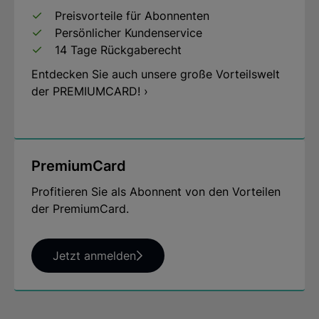
auf Künstlerleinwand aus 100% Baumwolle übertragen
Preisvorteile für Abonnenten
und auf einen Keilrahmen aufgezogen. In
Persönlicher Kundenservice
goldfarbener Massivholzrahmung. Format 78 x 77,5
14 Tage Rückgaberecht
cm (H/B).
Entdecken Sie auch unsere große Vorteilswelt
der PREMIUMCARD! ›
Hersteller: ars mundi Edition Max Büchner GmbH,
Bödekerstraße 13, 30161 Hannover, Deutschland E-
Mail: info@arsmundi.de
PremiumCard
Profitieren Sie als Abonnent von den Vorteilen
der PremiumCard.
Jetzt anmelden