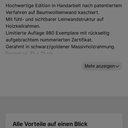
Hochwertige Edition in Handarbeit nach patentiertem
Verfahren auf Baumwollleinwand kaschiert.
Mit fühl- und sichtbarer Leinwandstruktur auf
Holzkeilrahmen.
Limitierte Auflage 980 Exemplare mit rückseitig
aufgebrachtem nummerierten Zertifikat.
Gerahmt in schwarz/goldener Massivholzrahmung.
Format ca. 71 x 71 cm.
Foto: Bridgeman Images. ars mundi Exklusiv-Edition.
Mehr anzeigen
Original: 1916, Öl auf Leinwand, Privatsammlung.
Hersteller: ars mundi Edition Max Büchner GmbH,
Bödekerstraße 13, 30161 Hannover, Deutschland E-
Mail: info@arsmundi.de
Alle Vorteile auf einen Blick