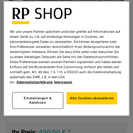
Wir und unsere Partner speichern und/oder greifen auf Informationen auf
einem Gerät zu, z.B. auf eindeutige Kennungen in Cookies, um
personenbezogene Daten zu verarbeiten. Sie können akzeptieren oder
Ihre Präferenzen verwalten, einschließlich Ihres Widerspruchsrechts bei
berechtigtem Interesse. Klicken Sie dazu bitte unten oder besuchen Sie
zu einem beliebigen Zeitpunkt die Seite mit den Datenschutzrichtlinien.
Diese Präferenzen werden unseren Partnern signalisiert und haben keinen
Einfluss auf die Browserdaten Ihre Zustimmung umfasst alle Seiten und
schließt gem. Art. 49 Abs. 1 S. 1 lit. a DSGVO auch die Datenverarbeitung
außerhalb des EWR, z.B. in den USA
ein.
Datenschutzerklärung
Impressum
Gustav Klimt: Bild "Der Apfelbaum II"
(1916)
Einstellungen &
Alle Cookies akzeptieren
Ablehnen
Art.Nr.:
948007
Sofort lieferbar
Ihr Preis:
450,00 €
*