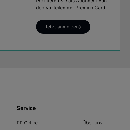
Profitieren Sie als Abonnent von
den Vorteilen der PremiumCard.
r
Jetzt anmelden
Service
RP Online
Über uns