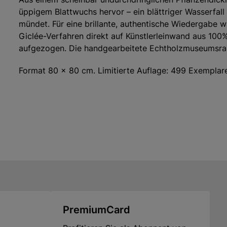
üppigem Blattwuchs hervor – ein blättriger Wasserfall
mündet. Für eine brillante, authentische Wiedergabe w
Giclée-Verfahren direkt auf Künstlerleinwand aus 10
aufgezogen. Die handgearbeitete Echtholzmuseumsrah
Format 80 × 80 cm. Limitierte Auflage: 499 Exemplar
Hersteller: ars mundi Edition Max Büchner GmbH, Böd
info@arsmundi.de
PremiumCard