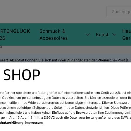
RTENGLÜCK
Schmuck &
Hau
Kunst
26
Accessoires
Gar
e
ssert. Ab sofort können Sie sich mit ihren Zugangsdaten der Rheinische-Post (
Gustav Klimt:
re Partner speichern und/oder greifen auf Informationen auf einem Gerät zu, z.B. auf ei
n Cookies, um personenbezogene Daten zu verarbeiten. Sie können akzeptieren oder Ih
inschließlich Ihres Widerspruchsrechts bei berechtigtem Interesse. Klicken Sie dazu bi
Art.Nr.:
711851R1
 zu einem beliebigen Zeitpunkt die Seite mit den Datenschutzrichtlinien. Diese Präfe
nern signalisiert und haben keinen Einfluss auf die Browserdaten Ihre Zustimmung umfa
Sofort lieferbar
 gem. Art. 49 Abs. 1 S. 1 lit. a DSGVO auch die Datenverarbeitung außerhalb des EWR, z
chutzerklärung
Impressum