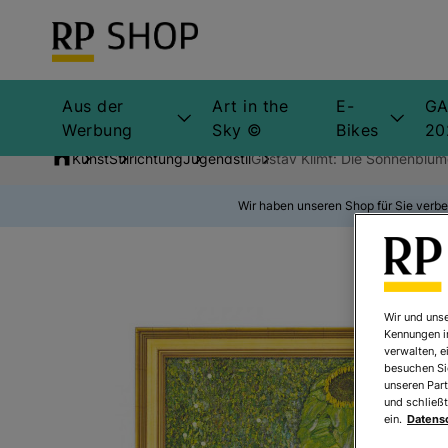
Aus der
Art in the
E-
GA
Werbung
Sky ©
Bikes
20
Kunst
Stilrichtung
Jugendstil
Gustav Klimt: Die Sonnenblum
Wir haben unseren Shop für Sie verbe
Wir und unse
Kennungen i
verwalten, e
besuchen Sie
unseren Part
und schließt
ein.
Datens