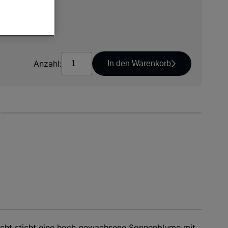
*
osten
Anzahl:
In den Warenkorb
icht sticht eine hoch gewachsene Sonnenblume mit