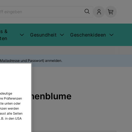
s &
Gesundheit
Geschenkideen
ten
E-Mailadresse und Passwort) anmelden.
 Die Sonnenblume
ndeutige
re Präferenzen
tte unten oder
renzen werden
sst alle Seiten
.B. in den USA