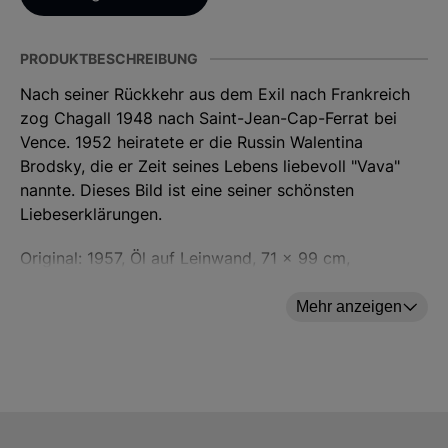
PRODUKTBESCHREIBUNG
Nach seiner Rückkehr aus dem Exil nach Frankreich
zog Chagall 1948 nach Saint-Jean-Cap-Ferrat bei
Vence. 1952 heiratete er die Russin Walentina
Brodsky, die er Zeit seines Lebens liebevoll "Vava"
nannte. Dieses Bild ist eine seiner schönsten
Liebeserklärungen.
Original: 1957, Öl auf Leinwand, 71 x 99 cm,
Privatbesitz.
Mehr anzeigen
Diese Edition als Giclée-Faksimile auf Hahnemühle
Echtbütten Aquarellpapier Fine Art textured matt
white 210g/qm garantiert eine besondere
Farbsättigung und ist absolut lichtecht. Druckauflage
500 Exemplare. Motivgröße 43 x 60 cm (H/B).
Blattformat 53 x 70 cm (H/B). Gerahmt in schwarz-