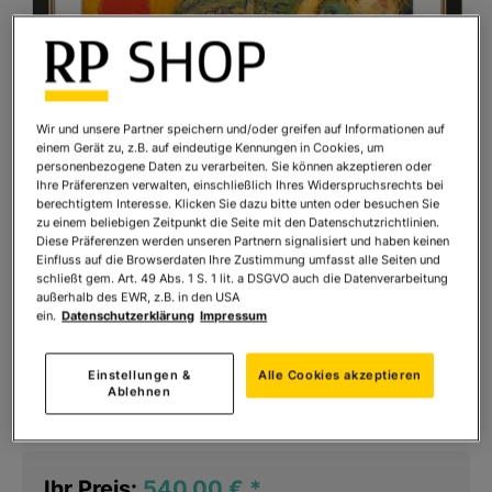
Wir und unsere Partner speichern und/oder greifen auf Informationen auf
einem Gerät zu, z.B. auf eindeutige Kennungen in Cookies, um
personenbezogene Daten zu verarbeiten. Sie können akzeptieren oder
Ihre Präferenzen verwalten, einschließlich Ihres Widerspruchsrechts bei
berechtigtem Interesse. Klicken Sie dazu bitte unten oder besuchen Sie
zu einem beliebigen Zeitpunkt die Seite mit den Datenschutzrichtlinien.
Diese Präferenzen werden unseren Partnern signalisiert und haben keinen
Einfluss auf die Browserdaten Ihre Zustimmung umfasst alle Seiten und
schließt gem. Art. 49 Abs. 1 S. 1 lit. a DSGVO auch die Datenverarbeitung
außerhalb des EWR, z.B. in den USA
Marc Chagall: "Die Liebenden von Vence",
ein.
Datenschutzerklärung
Impressum
1957
Einstellungen &
Alle Cookies akzeptieren
Art.Nr.:
946289R1
Ablehnen
Sofort lieferbar
Ihr Preis:
540,00 €
*