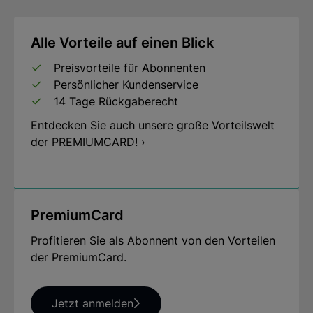
goldfarbener Massivholzleiste mit Passepartout,
verglast. Format 59 x 76 cm (H/B). ars mundi
Alle Vorteile auf einen Blick
Exklusiv-Edition. © Blauel - Artothek / © VG Bild-
Kunst, Bonn 2023.
Preisvorteile für Abonnenten
Persönlicher Kundenservice
14 Tage Rückgaberecht
Entdecken Sie auch unsere große Vorteilswelt
Hersteller: ars mundi Edition Max Büchner GmbH,
der PREMIUMCARD! ›
Bödekerstraße 13, 30161 Hannover, Deutschland E-
Mail: info@arsmundi.de
PremiumCard
Profitieren Sie als Abonnent von den Vorteilen
der PremiumCard.
Jetzt anmelden