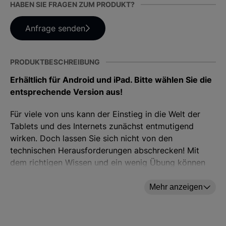
HABEN SIE FRAGEN ZUM PRODUKT?
Anfrage senden
PRODUKTBESCHREIBUNG
Erhältlich für Android und iPad. Bitte wählen Sie die
entsprechende Version aus!
Für viele von uns kann der Einstieg in die Welt der
Tablets und des Internets zunächst entmutigend
wirken. Doch lassen Sie sich nicht von den
technischen Herausforderungen abschrecken! Mit
dem richtigen Wissen und ein wenig Übung können
Sie die zahlreichen Vorteile der Digitalisierung voll
ausschöpfen.
Mehr anzeigen
Wir von der Rheinischen Post laden Sie herzlich ein,
dieses Buch als Ihren persönlichen Leitfaden für die