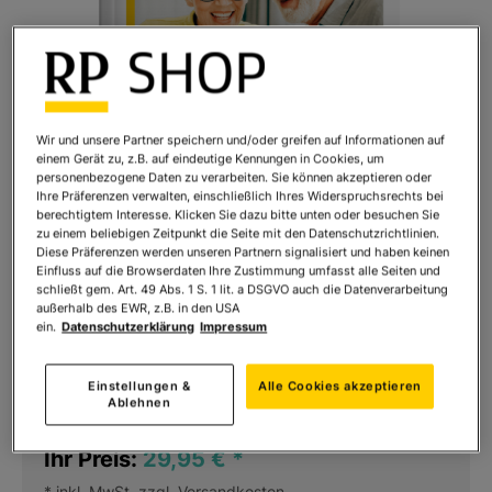
Wir und unsere Partner speichern und/oder greifen auf Informationen auf
einem Gerät zu, z.B. auf eindeutige Kennungen in Cookies, um
personenbezogene Daten zu verarbeiten. Sie können akzeptieren oder
Ihre Präferenzen verwalten, einschließlich Ihres Widerspruchsrechts bei
berechtigtem Interesse. Klicken Sie dazu bitte unten oder besuchen Sie
zu einem beliebigen Zeitpunkt die Seite mit den Datenschutzrichtlinien.
Diese Präferenzen werden unseren Partnern signalisiert und haben keinen
Einfluss auf die Browserdaten Ihre Zustimmung umfasst alle Seiten und
schließt gem. Art. 49 Abs. 1 S. 1 lit. a DSGVO auch die Datenverarbeitung
außerhalb des EWR, z.B. in den USA
Mein Tablet – schnell und einfach erklärt
ein.
Datenschutzerklärung
Impressum
Art.Nr.:
5451724
Einstellungen &
Alle Cookies akzeptieren
Sofort lieferbar
Ablehnen
Ihr Preis:
29,95 €
*
* inkl. MwSt. zzgl.
Versandkosten