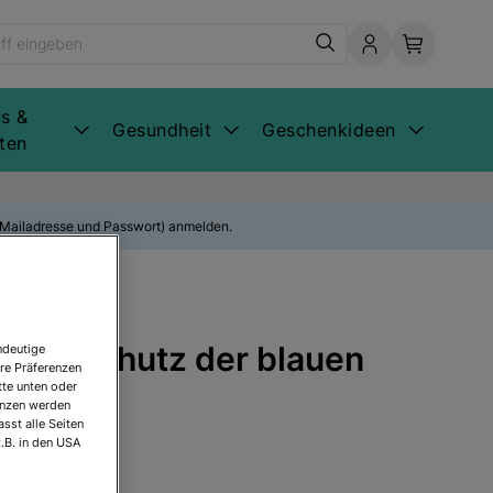
s &
Gesundheit
Geschenkideen
ten
E-Mailadresse und Passwort) anmelden.
r: Im Schutz der blauen
ndeutige
re Präferenzen
tte unten oder
renzen werden
sst alle Seiten
.B. in den USA