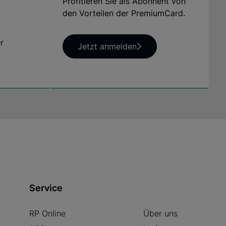
Profitieren Sie als Abonnent von
den Vorteilen der PremiumCard.
r
Jetzt anmelden
Service
RP Online
Über uns