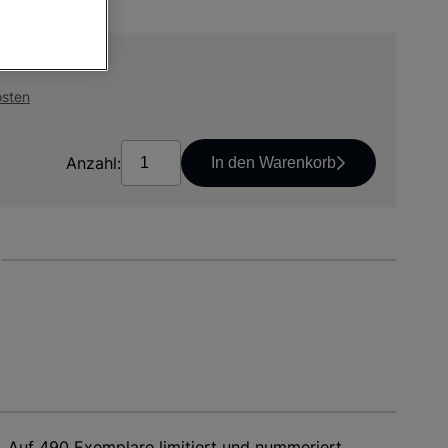
*
osten
Anzahl:
In den Warenkorb
. Auf 490 Exemplare limitiert und nummeriert.