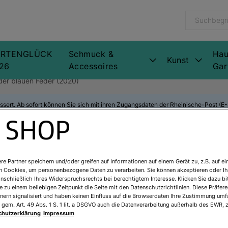
RTENGLÜCK
Schmuck &
Hau
Kunst
26
Accessoires
Gar
der blauen Feder (2020)
ssert. Ab sofort können Sie sich mit ihren Zugangsdaten der Rheinische-Post (
Michael Becke
re Partner speichern und/oder greifen auf Informationen auf einem Gerät zu, z.B. auf ei
n Cookies, um personenbezogene Daten zu verarbeiten. Sie können akzeptieren oder Ih
inschließlich Ihres Widerspruchsrechts bei berechtigtem Interesse. Klicken Sie dazu bi
Feder (2020)
 zu einem beliebigen Zeitpunkt die Seite mit den Datenschutzrichtlinien. Diese Präfe
nern signalisiert und haben keinen Einfluss auf die Browserdaten Ihre Zustimmung umfa
 gem. Art. 49 Abs. 1 S. 1 lit. a DSGVO auch die Datenverarbeitung außerhalb des EWR, z
Art.Nr.:
937645
chutzerklärung
Impressum
Sofort lieferbar