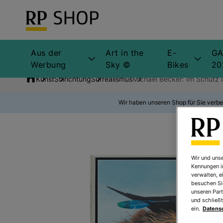
Aus der
Art in the
E-
GA
Werbung
Sky ©
Bikes
20
Kunst
Stilrichtung
Surrealismus
Michael Becker: Im Schutz 
Wir haben unseren Shop für Sie verbe
Wir und unse
Kennungen i
verwalten, e
besuchen Sie
unseren Part
und schließt
ein.
Datens