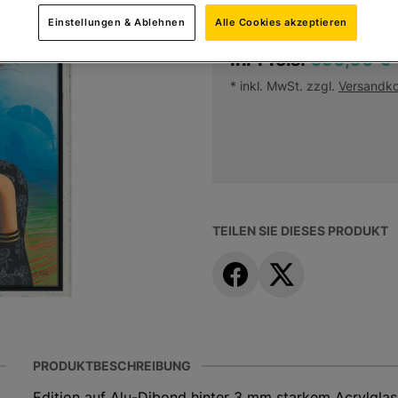
Einstellungen & Ablehnen
Alle Cookies akzeptieren
Ihr Preis:
690,00 €
* inkl. MwSt. zzgl.
Versandk
TEILEN SIE DIESES PRODUKT
PRODUKTBESCHREIBUNG
Edition auf Alu-Dibond hinter 3 mm starkem Acrylglas