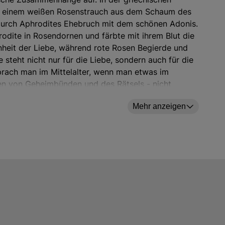
mit einem weißen Rosenstrauch aus dem Schaum des
 durch Aphrodites Ehebruch mit dem schönen Adonis.
odite in Rosendornen und färbte mit ihrem Blut die
inheit der Liebe, während rote Rosen Begierde und
steht nicht nur für die Liebe, sondern auch für die
sprach man im Mittelalter, wenn man etwas im
en von Geheimbünden und des Rätsels - nicht
Mehr anzeigen
ion, New York.
m Verfahren von Hand auf Künstlerleinwand aus
e traditionell auf einen Echtholzkeilrahmen
e fühl- und sichtbare feine Leinwandstruktur aus,
Massivholzrahmung rundet das anspruchsvolle
ekerstraße 13, 30161 Hannover, Deutschland E-Mail: