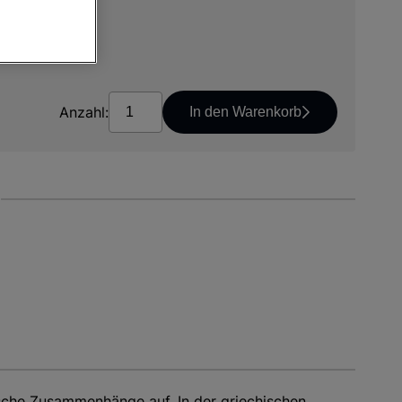
*
osten
Anzahl:
In den Warenkorb
gische Zusammenhänge auf. In der griechischen