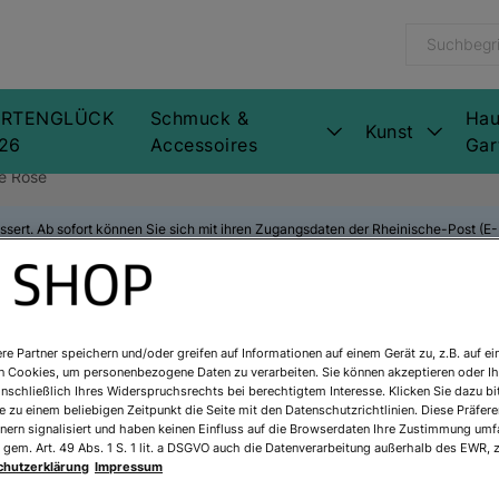
RTENGLÜCK
Schmuck &
Hau
Kunst
26
Accessoires
Gar
ve Rose
ssert. Ab sofort können Sie sich mit ihren Zugangsdaten der Rheinische-Post (
Salvador Dalí:
re Partner speichern und/oder greifen auf Informationen auf einem Gerät zu, z.B. auf ei
n Cookies, um personenbezogene Daten zu verarbeiten. Sie können akzeptieren oder Ih
inschließlich Ihres Widerspruchsrechts bei berechtigtem Interesse. Klicken Sie dazu bi
Art.Nr.:
688439R1
 zu einem beliebigen Zeitpunkt die Seite mit den Datenschutzrichtlinien. Diese Präfe
nern signalisiert und haben keinen Einfluss auf die Browserdaten Ihre Zustimmung umfa
Sofort lieferbar
 gem. Art. 49 Abs. 1 S. 1 lit. a DSGVO auch die Datenverarbeitung außerhalb des EWR, z
chutzerklärung
Impressum