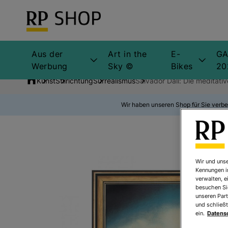
Aus der
Art in the
E-
GA
Werbung
Sky ©
Bikes
20
Kunst
Stilrichtung
Surrealismus
Salvador Dalí: Die meditati
Wir haben unseren Shop für Sie verbe
Wir und unse
Kennungen i
verwalten, e
besuchen Sie
unseren Part
und schließt
ein.
Datens