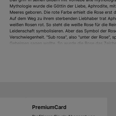
Mythologie wurde die Göttin der Liebe, Aphrodite, 
Meeres geboren. Die rote Farbe erhielt die Rose erst
Auf dem Weg zu ihrem sterbenden Liebhaber trat Aphr
weißen Rosen rot. So steht die weiße Rose für die Re
Leidenschaft symbolisieren. Aber das Symbol der Rose 
Verschwiegenheit. "Sub rosa", also "unter der Rose", 
Geheimen sagen wollte. So wurde die Rose das Zeich
zufällig schwebt also die Rose über Dalís Welt...
Original: Sammlung Mr. and Mrs. Arnold Grant Collect
Diese hochwertige Reproduktion wurde in patentierte
100% Baumwolle gearbeitet und wie ein Originalgemäld
gespannt. Die Motivoberfläche zeichnet sich durch ein
die von Hand mit Firnis versiegelt wurde. Eine edle 
Gesamtbild ab. Format 60 x 72 cm.
PremiumCard
Hersteller: ars mundi Edition Max Büchner GmbH, Böd