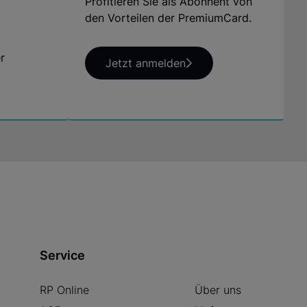
Profitieren Sie als Abonnent von
info@arsmundi.de
den Vorteilen der PremiumCard.
r
Jetzt anmelden
Service
RP Online
Über uns