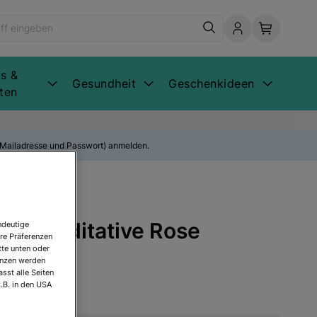
s &
Gesundheit
Geschenkideen
ten
E-Mailadresse und Passwort) anmelden.
 Die meditative Rose
ndeutige
re Präferenzen
tte unten oder
renzen werden
sst alle Seiten
.B. in den USA