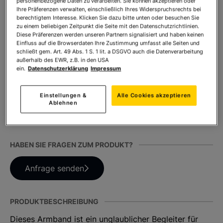
personenbezogene Daten zu verarbeiten. Sie können akzeptieren oder
Ihre Präferenzen verwalten, einschließlich Ihres Widerspruchsrechts bei
berechtigtem Interesse. Klicken Sie dazu bitte unten oder besuchen Sie
zu einem beliebigen Zeitpunkt die Seite mit den Datenschutzrichtlinien.
Anzahl:
In den Warenkorb
Diese Präferenzen werden unseren Partnern signalisiert und haben keinen
Einfluss auf die Browserdaten Ihre Zustimmung umfasst alle Seiten und
schließt gem. Art. 49 Abs. 1 S. 1 lit. a DSGVO auch die Datenverarbeitung
außerhalb des EWR, z.B. in den USA
ein.
Datenschutzerklärung
Impressum
TEILEN SIE DIESES PRODUKT
Einstellungen &
Alle Cookies akzeptieren
Ablehnen
HABEN SIE FRAGEN ZUM PRODUKT?
Anfrage senden
PRODUKTBESCHREIBUNG
Dieses Armband ist ein unglaublicher Begleiter für