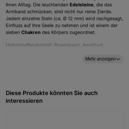
Ihren Alltag. Die leuchtenden
Edelsteine
, die das
Armband schmücken, sind nicht nur reine Zierde.
Jedem einzelne Stein (ca. Ø 12 mm) wird nachgesagt,
Einfluss auf Ihre Seele zu nehmen und ist einem der
sieben
Chakren
des Körpers zugeordnet.
Heilsteine
Bergkristall, Rosenquarz, Amethyst,
Ø 12 mm:
Sodalith, Chalcedon, blauer & grüner
Amazonit, heller & dunkler Aventurin,
Mehr anzeigen
Prehnit, Citrin, heller & dunkler Karneol,
Mondstein, Labradoritplus + versilberte
Edelstahlperle mit Energiespirale
Länge
19cm
Diese Produkte könnten Sie auch
Armband:
interessieren
Angaben zur Produktsicherheit:
Hersteller: