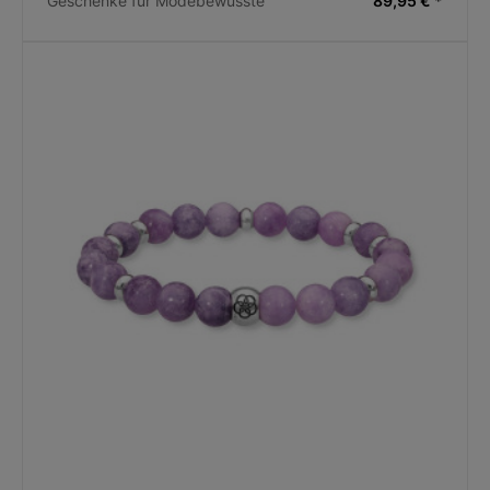
Geschenke für Modebewusste
89,95 € *