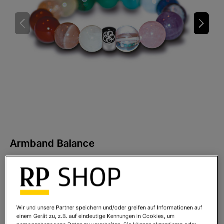
Armband Balance
Art.Nr.:
9031
Lieferbar ab: 30.09.2026
Ihr Preis:
89,95 €
*
Wir und unsere Partner speichern und/oder greifen auf Informationen auf
einem Gerät zu, z.B. auf eindeutige Kennungen in Cookies, um
* inkl. MwSt. zzgl.
Versandkosten