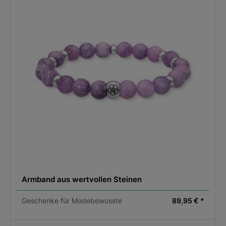
Gabriele Iazzetta GmbH
Rankgasse 4/1
1160 Wien, Österreich
E-Mail: office@gabriele-iazzetta.com
Original Produktbezeichnung:
Armband Balance
Armband aus wertvollen Steinen
Geschenke für Modebewusste
89,95 € *