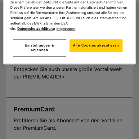
zu einem beliebigen Zeitpunkt die Seite mit den Datenschutzrichtlinien.
Diese Präferenzen werden unseren Partnern signalisiert und haben keinen
Einfluss auf die Browserdaten Ihre Zustimmung umfasst alle Seiten und
schließt gem. Art. 49 Abs. 1 S. 1 lit. a DSGVO auch die Datenverarbeitung
außerhalb des EWR, z.B. in den USA
ein.
Datenschutzerklärung
Impressum
Alle Vorteile auf einen Blick
Preisvorteile für Abonnenten
Einstellungen &
Alle Cookies akzeptieren
Ablehnen
Persönlicher Kundenservice
14 Tage Rückgaberecht
Entdecken Sie auch unsere große Vorteilswelt
der PREMIUMCARD! ›
PremiumCard
Profitieren Sie als Abonnent von den Vorteilen
der PremiumCard.