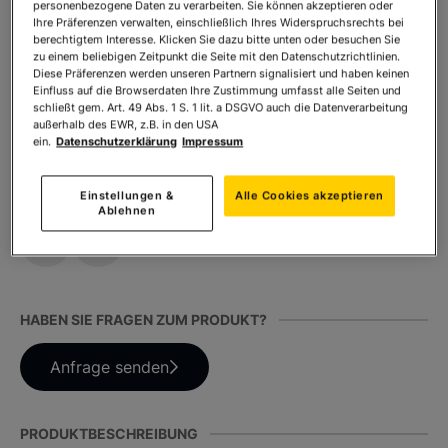
personenbezogene Daten zu verarbeiten. Sie können akzeptieren oder
Ihre Präferenzen verwalten, einschließlich Ihres Widerspruchsrechts bei
* inkl. MwSt. zzgl.
Versandkosten
berechtigtem Interesse. Klicken Sie dazu bitte unten oder besuchen Sie
zu einem beliebigen Zeitpunkt die Seite mit den Datenschutzrichtlinien.
Diese Präferenzen werden unseren Partnern signalisiert und haben keinen
Einfluss auf die Browserdaten Ihre Zustimmung umfasst alle Seiten und
Anzahl:
In den Warenkorb
schließt gem. Art. 49 Abs. 1 S. 1 lit. a DSGVO auch die Datenverarbeitung
außerhalb des EWR, z.B. in den USA
ein.
Datenschutzerklärung
Impressum
TEILEN SIE DIESES PRODUKT
Einstellungen &
Alle Cookies akzeptieren
Ablehnen
HABEN SIE FRAGEN ZUM PRODUKT?
Anfrage senden
PRODUKTBESCHREIBUNG