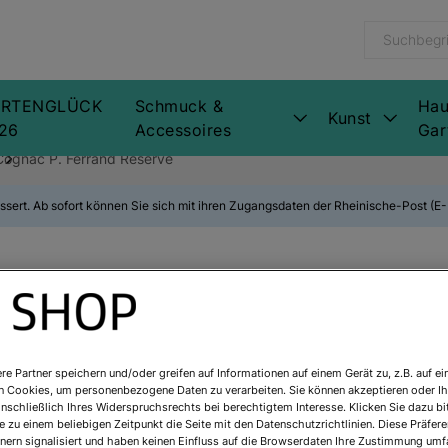
RTENGLÜCK
Schmuck &
Hau
Kunst
26
Accessoires
Gar
Cognac P. Ferrand Réserve
ssert. Ab sofort können Sie sich mit ihren Zugangsdaten der Rheinische-Post (
Cognac P. Fer
Art.Nr.:
2006620000
re Partner speichern und/oder greifen auf Informationen auf einem Gerät zu, z.B. auf ei
n Cookies, um personenbezogene Daten zu verarbeiten. Sie können akzeptieren oder Ih
Sofort lieferbar
inschließlich Ihres Widerspruchsrechts bei berechtigtem Interesse. Klicken Sie dazu bi
 zu einem beliebigen Zeitpunkt die Seite mit den Datenschutzrichtlinien. Diese Präfe
nern signalisiert und haben keinen Einfluss auf die Browserdaten Ihre Zustimmung umfa