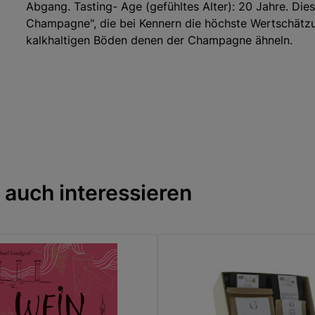
Abgang. Tasting- Age (gefühltes Alter): 20 Jahre. D
Champagne", die bei Kennern die höchste Wertschätzun
kalkhaltigen Böden denen der Champagne ähneln.
Ausbauart:
mindestens 12 Jahre in Barr
Boden:
Kalk
Qualität:
1er Cru
Verschlussart:
Naturkorken
Weintyp:
Spirituosen
optimale Trinktemperatur:
18 °C
 auch interessieren
Herkunftsland:
Frankreich
Region:
Charente
Alkoholgehalt:
42,3 % vol
Hersteller / Abfüller:
Cognac Ferrand, 191 Avenue