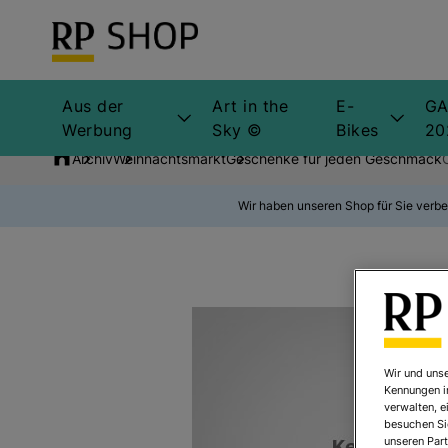
Aus der
Art in the
E-
GA
Werbung
Sky ©
Bikes
20
Archiv
Weihnachtsmarkt
Geschenke für jeden Geschmack
Wir haben unseren Shop für Sie verbe
Wir und unse
Kennungen i
verwalten, e
besuchen Sie
unseren Part