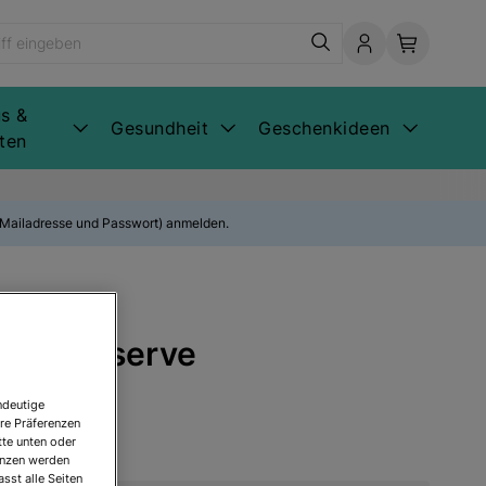
s &
Gesundheit
Geschenkideen
ten
E-Mailadresse und Passwort) anmelden.
rand Réserve
ndeutige
re Präferenzen
tte unten oder
renzen werden
sst alle Seiten