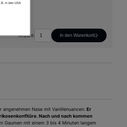
.B. in den USA
osten
Anzahl:
In den Warenkorb
er angenehmen Nase mit Vanillenuancen:
Er
prikosenkonfitüre. Nach und nach kommen
am Gaumen mit einem 3 bis 4 Minuten langem