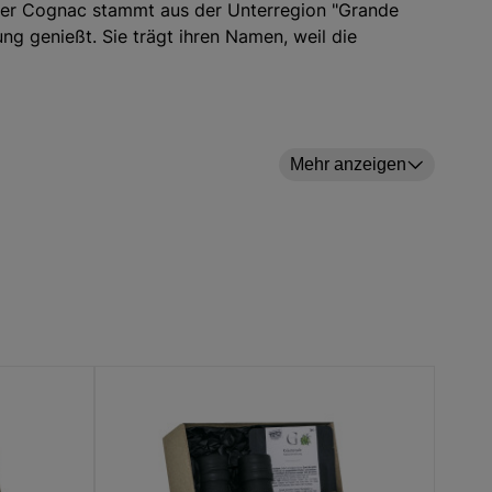
ieser Cognac stammt aus der Unterregion "Grande
g genießt. Sie trägt ihren Namen, weil die
ique-Fässern aus Limousin-Eiche
Mehr anzeigen
 du Général Leclerc, FR-78220 Viroflay