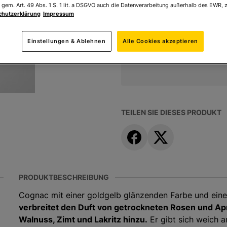
 gem. Art. 49 Abs. 1 S. 1 lit. a DSGVO auch die Datenverarbeitung außerhalb des EWR, z
Ihr Preis:
60,69 €
*
chutzerklärung
Impressum
* inkl. MwSt. zzgl.
Versandk
Einstellungen & Ablehnen
Alle Cookies akzeptieren
TEILEN SIE DIESES PRODUKT
PRODUKTBESCHREIBUNG
Cognac mit einer goldgelb glänzenden Farbe und ein
verbreitet den Duft von getrockneten Rosen und A
Walnuss, Zimt und Lakritz hinzu.
Er gibt sich weich 