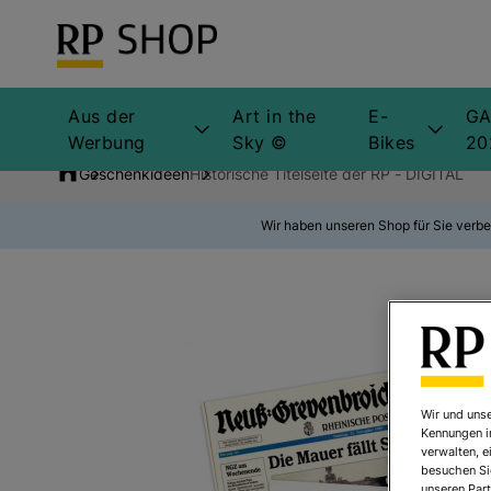
Aus der
Art in the
E-
GA
Werbung
Sky ©
Bikes
20
Geschenkideen
Historische Titelseite der RP - DIGITAL
Wir haben unseren Shop für Sie verbe
Wir und unse
Kennungen i
verwalten, e
besuchen Sie
unseren Part