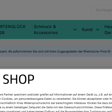
RTENGLÜCK
Schmuck &
Hau
Kunst
26
Accessoires
Gar
ssert. Ab sofort können Sie sich mit ihren Zugangsdaten der Rheinische-Post (
Historische Ti
Art.Nr.:
5451155
re Partner speichern und/oder greifen auf Informationen auf einem Gerät zu, z.B. auf ei
n Cookies, um personenbezogene Daten zu verarbeiten. Sie können akzeptieren oder Ih
Sofort lieferbar
inschließlich Ihres Widerspruchsrechts bei berechtigtem Interesse. Klicken Sie dazu bi
 zu einem beliebigen Zeitpunkt die Seite mit den Datenschutzrichtlinien. Diese Präfe
nern signalisiert und haben keinen Einfluss auf die Browserdaten Ihre Zustimmung umfa