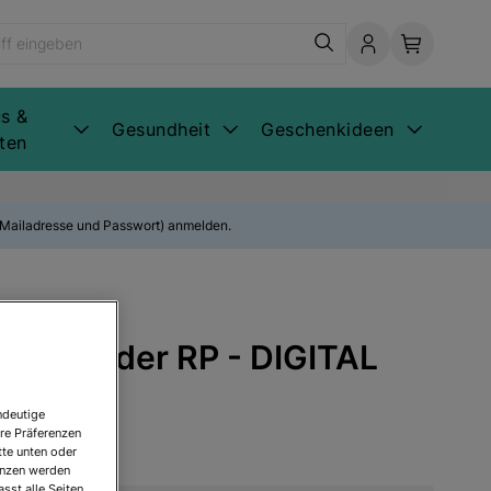
s &
Gesundheit
Geschenkideen
ten
E-Mailadresse und Passwort) anmelden.
telseite der RP - DIGITAL
ndeutige
re Präferenzen
tte unten oder
renzen werden
sst alle Seiten