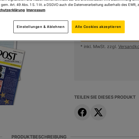
 gem. Art. 49 Abs. 1 S. 1 lit. a DSGVO auch die Datenverarbeitung außerhalb des EWR, z
Ihr Preis:
29,90 €
*
chutzerklärung
Impressum
* inkl. MwSt. zzgl.
Versandk
Einstellungen & Ablehnen
Alle Cookies akzeptieren
Vorteilspre
* inkl. MwSt. zzgl.
Versandk
TEILEN SIE DIESES PRODUKT
PRODUKTBESCHREIBUNG