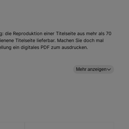
 die Reproduktion einer Titelseite aus mehr als 70
ienene Titelseite lieferbar. Machen Sie doch mal
tellung ein digitales PDF zum ausdrucken.
Mehr anzeigen
hritt 'Versenden' im Feld 'Ihre Mitteilung an uns'
andere Titel der Rheinischen Post Mediengruppe?
, Solinger Morgenpost ]
che-post.de