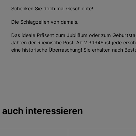
Schenken Sie doch mal Geschichte!
Die Schlagzeilen von damals.
Das ideale Präsent zum Jubiläum oder zum Geburtstag:
Jahren der Rheinische Post. Ab 2.3.1946 ist jede ersch
eine historische Überraschung! Sie erhalten nach Bes
Format: 40 x 54 cm
Achtung: Bitte geben Sie bei Ihrer Bestellung im 2. Sc
das gewünschte Datum Ihrer Titelseite an.
Sie möchten mehr als nur die Titelseite? Oder einen 
[Neuss Grevenbroicher Zeitung, Bergische Morgenpost
 auch interessieren
Senden Sie uns einfach eine E-Mail an:
archiv@rheinis