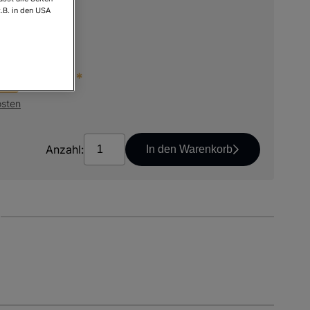
.B. in den USA
osten
26,90 € *
is
osten
Anzahl:
In den Warenkorb