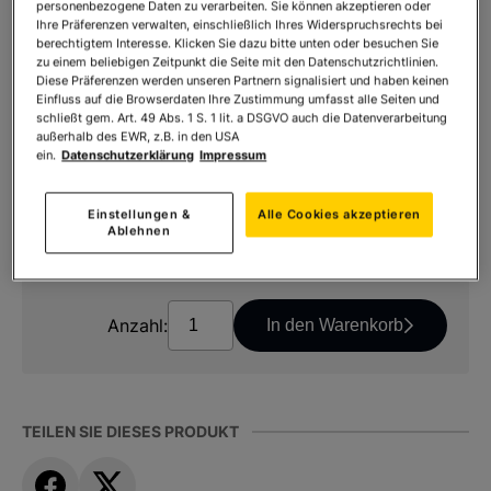
personenbezogene Daten zu verarbeiten. Sie können akzeptieren oder
Art.Nr.:
54501202
Ihre Präferenzen verwalten, einschließlich Ihres Widerspruchsrechts bei
berechtigtem Interesse. Klicken Sie dazu bitte unten oder besuchen Sie
lieferbar in 10 Tagen
zu einem beliebigen Zeitpunkt die Seite mit den Datenschutzrichtlinien.
Diese Präferenzen werden unseren Partnern signalisiert und haben keinen
Einfluss auf die Browserdaten Ihre Zustimmung umfasst alle Seiten und
Ihr Preis:
55,90 €
*
schließt gem. Art. 49 Abs. 1 S. 1 lit. a DSGVO auch die Datenverarbeitung
außerhalb des EWR, z.B. in den USA
* inkl. MwSt. zzgl.
Versandkosten
ein.
Datenschutzerklärung
Impressum
52,90 € *
Vorteilspreis
Einstellungen &
Alle Cookies akzeptieren
Ablehnen
* inkl. MwSt. zzgl.
Versandkosten
Anzahl:
In den Warenkorb
TEILEN SIE DIESES PRODUKT