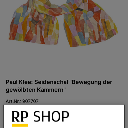
Paul Klee: Seidenschal "Bewegung der
gewölbten Kammern"
Art.Nr.:
907707
Sofort lieferbar
Ihr Preis:
110,00 €
*