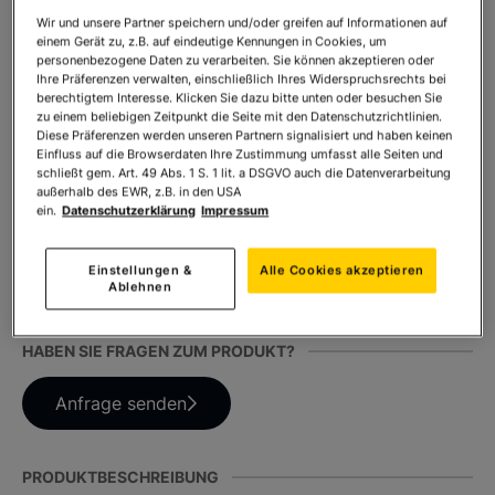
Wir und unsere Partner speichern und/oder greifen auf Informationen auf
* inkl. MwSt. zzgl.
Versandkosten
einem Gerät zu, z.B. auf eindeutige Kennungen in Cookies, um
personenbezogene Daten zu verarbeiten. Sie können akzeptieren oder
Ihre Präferenzen verwalten, einschließlich Ihres Widerspruchsrechts bei
berechtigtem Interesse. Klicken Sie dazu bitte unten oder besuchen Sie
Anzahl:
In den Warenkorb
zu einem beliebigen Zeitpunkt die Seite mit den Datenschutzrichtlinien.
Diese Präferenzen werden unseren Partnern signalisiert und haben keinen
Einfluss auf die Browserdaten Ihre Zustimmung umfasst alle Seiten und
schließt gem. Art. 49 Abs. 1 S. 1 lit. a DSGVO auch die Datenverarbeitung
außerhalb des EWR, z.B. in den USA
TEILEN SIE DIESES PRODUKT
ein.
Datenschutzerklärung
Impressum
Einstellungen &
Alle Cookies akzeptieren
Ablehnen
HABEN SIE FRAGEN ZUM PRODUKT?
Anfrage senden
PRODUKTBESCHREIBUNG